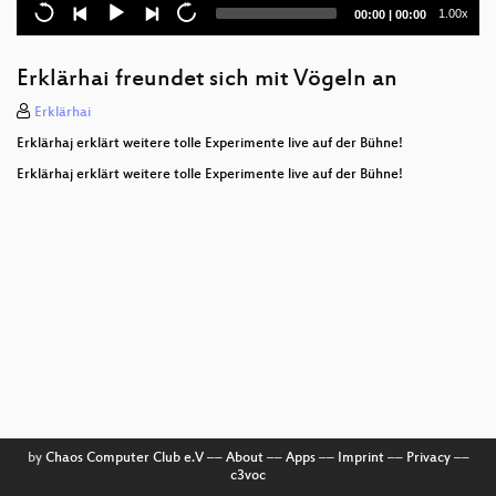
#22f3 Infrastructure Review
Current
Total
1.00x
00:00
|
00:00
time
duration
Erklärhaj lötet
Erklärhai freundet sich mit Vögeln an
Muntere Abendunterhaltung made in R3S
Erklärhai
Freie Netze München
Erklärhaj erklärt weitere tolle Experimente live auf der Bühne!
Erklärhaj erklärt weitere tolle Experimente live auf der Bühne!
Antisemitismus in München
How to prepare files for lasercutting
Oberlab
Kiezarbeit und Awareness bei DW&Co Enteignen
Best-of Digitalzwangmelder
Das Fediverse steht für Vielfalt nicht für Einfalt
Erklärhaj baut eine Uhr
by
Chaos Computer Club e.V
––
About
––
Apps
––
Imprint
––
Privacy
––
c3voc
FireShonks Opening