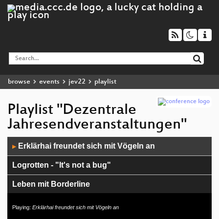
browse
events
jev22
playlist
Playlist "Dezentrale
Jahresendveranstaltungen"
Audio
Erklärhai freundet sich mit Vögeln an
▶
Player
Logrotten - "It's not a bug"
Leben mit Borderline
FireShonks Closing
Playing:
Erklärhai freundet sich mit Vögeln an