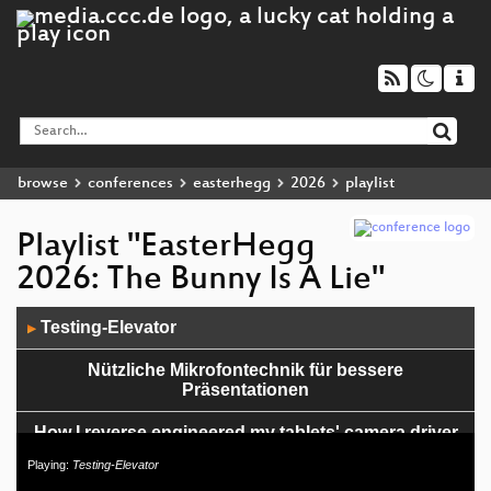
browse
conferences
easterhegg
2026
playlist
Playlist "EasterHegg
2026: The Bunny Is A Lie"
Audio
Testing-Elevator
▶
Player
Nützliche Mikrofontechnik für bessere
Präsentationen
How I reverse engineered my tablets' camera driver
(deutsch)
Playing:
Testing-Elevator