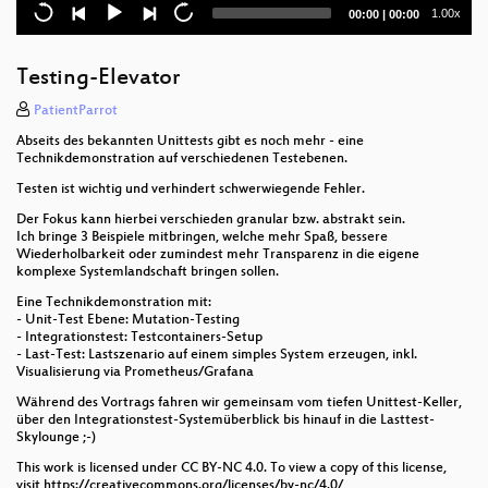
eh23 Opening
Current
Total
1.00x
00:00
|
00:00
time
duration
Testing-Elevator
PatientParrot
Abseits des bekannten Unittests gibt es noch mehr - eine
Technikdemonstration auf verschiedenen Testebenen.
Testen ist wichtig und verhindert schwerwiegende Fehler.
Der Fokus kann hierbei verschieden granular bzw. abstrakt sein.
Ich bringe 3 Beispiele mitbringen, welche mehr Spaß, bessere
Wiederholbarkeit oder zumindest mehr Transparenz in die eigene
komplexe Systemlandschaft bringen sollen.
Eine Technikdemonstration mit:
- Unit-Test Ebene: Mutation-Testing
- Integrationstest: Testcontainers-Setup
- Last-Test: Lastszenario auf einem simples System erzeugen, inkl.
Visualisierung via Prometheus/Grafana
Während des Vortrags fahren wir gemeinsam vom tiefen Unittest-Keller,
über den Integrationstest-Systemüberblick bis hinauf in die Lasttest-
Skylounge ;-)
This work is licensed under CC BY-NC 4.0. To view a copy of this license,
visit https://creativecommons.org/licenses/by-nc/4.0/