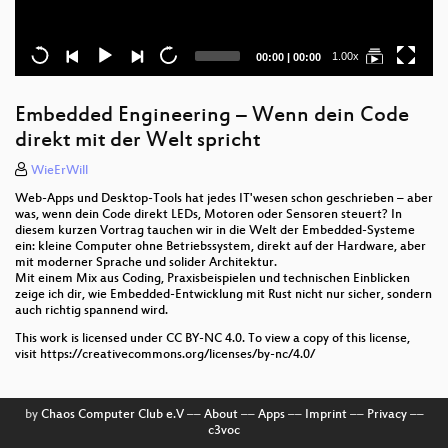
Current
Total
1.00x
00:00
|
00:00
time
duration
Embedded Engineering – Wenn dein Code
direkt mit der Welt spricht
WieErWill
Web-Apps und Desktop-Tools hat jedes IT'wesen schon geschrieben – aber
was, wenn dein Code direkt LEDs, Motoren oder Sensoren steuert? In
diesem kurzen Vortrag tauchen wir in die Welt der Embedded-Systeme
ein: kleine Computer ohne Betriebssystem, direkt auf der Hardware, aber
mit moderner Sprache und solider Architektur.
Mit einem Mix aus Coding, Praxisbeispielen und technischen Einblicken
zeige ich dir, wie Embedded-Entwicklung mit Rust nicht nur sicher, sondern
auch richtig spannend wird.
This work is licensed under CC BY-NC 4.0. To view a copy of this license,
visit https://creativecommons.org/licenses/by-nc/4.0/
by
Chaos Computer Club e.V
––
About
––
Apps
––
Imprint
––
Privacy
––
c3voc