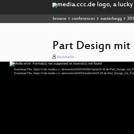
browse
conferences
easterhegg
20
Part Design mi
bastinat0r
Media error: Format(s) not supported or source(s) not found
Video
Player
Download File: https://cdn.media.ccc.de/events/eh2015/h264-hq/eh15-25-de-Part_Design_mi
Download File: https://cdn.media.ccc.de/events/eh2015/webm/eh15-25-de-Part_Design_mit