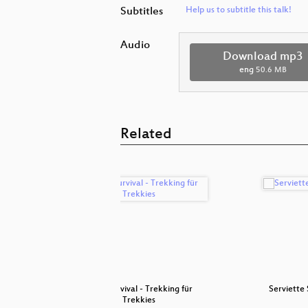
Subtitles
Help us to subtitle this talk!
Audio
Download mp3
eng
50.6 MB
Related
cken
Geek survival - Trekking für
Serviette
Trekkies