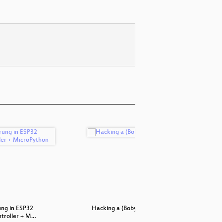
ung in ESP32
Hacking a (Boby)-CAR
Frickel
troller + M…
O