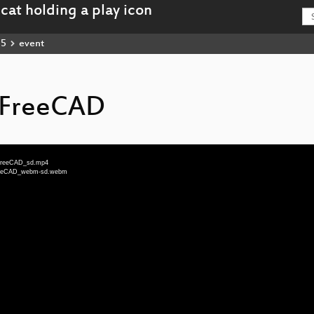
15
event
t FreeCAD
t_FreeCAD_sd.mp4
_FreeCAD_webm-sd.webm