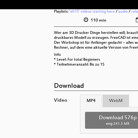
Playlists:
'eh15' videos starting here
/
audio
/
rel
110 min
Wer am 3D Drucker Dinge herstellen will, brauc
druckbares Modell zu erzeugen. FreeCAD ist eine 
Der Workshop ist für Anfänger gedacht – alles was
Rechner, auf dem eine aktuelle Version von FreeCA
Info
* Level: For total Beginners
* Teilnehmeranzahl: Bis zu 15
Download
Video
MP4
WebM
Download 576p
eng
241.3 MB