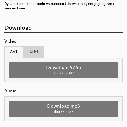
Dynamik der immer mehr werdenden Überwachung entgegengewirkt
werden kann.
Download
Video
AV1
MP4
Download 576p
deu
225.6 MB
Audio
Download mp3
deu
83.2 MB