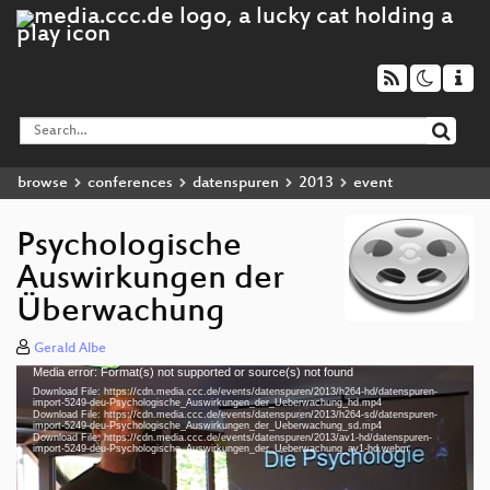
browse
conferences
datenspuren
2013
event
Psychologische
Auswirkungen der
Überwachung
Gerald Albe
Media error: Format(s) not supported or source(s) not found
Video
Download File: https://cdn.media.ccc.de/events/datenspuren/2013/h264-hd/datenspuren-
Player
import-5249-deu-Psychologische_Auswirkungen_der_Ueberwachung_hd.mp4
Download File: https://cdn.media.ccc.de/events/datenspuren/2013/h264-sd/datenspuren-
import-5249-deu-Psychologische_Auswirkungen_der_Ueberwachung_sd.mp4
Download File: https://cdn.media.ccc.de/events/datenspuren/2013/av1-hd/datenspuren-
import-5249-deu-Psychologische_Auswirkungen_der_Ueberwachung_av1-hd.webm