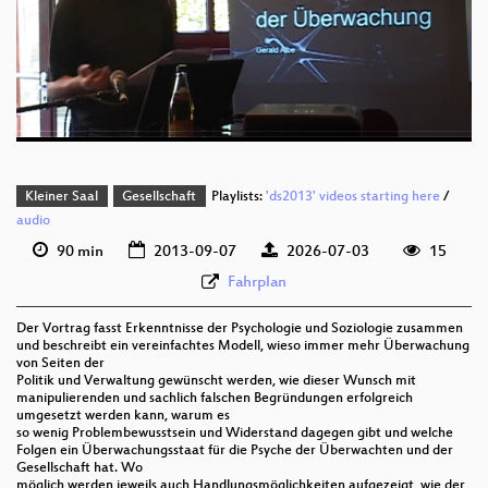
deu 576p (mp4)
deu 576p (mp4)
deu 576p (webm;codecs=av01)
Kleiner Saal
Gesellschaft
Playlists:
'ds2013' videos starting here
/
audio
90 min
2013-09-07
2026-07-03
15
Fahrplan
Der Vortrag fasst Erkenntnisse der Psychologie und Soziologie zusammen
und beschreibt ein vereinfachtes Modell, wieso immer mehr Überwachung
von Seiten der
Politik und Verwaltung gewünscht werden, wie dieser Wunsch mit
manipulierenden und sachlich falschen Begründungen erfolgreich
umgesetzt werden kann, warum es
so wenig Problembewusstsein und Widerstand dagegen gibt und welche
Folgen ein Überwachungsstaat für die Psyche der Überwachten und der
Gesellschaft hat. Wo
möglich werden jeweils auch Handlungsmöglichkeiten aufgezeigt, wie der