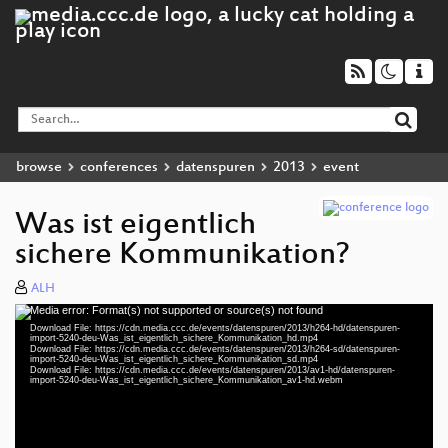
browse
conferences
datenspuren
2013
event
Was ist eigentlich
sichere Kommunikation?
ALH
Media error: Format(s) not supported or source(s) not found
Video
Download File: https://cdn.media.ccc.de/events/datenspuren/2013/h264-hd/datenspuren-
Player
import-5240-deu-Was_ist_eigentlich_sichere_Kommunikation_hd.mp4
Download File: https://cdn.media.ccc.de/events/datenspuren/2013/h264-sd/datenspuren-
import-5240-deu-Was_ist_eigentlich_sichere_Kommunikation_sd.mp4
Download File: https://cdn.media.ccc.de/events/datenspuren/2013/av1-hd/datenspuren-
import-5240-deu-Was_ist_eigentlich_sichere_Kommunikation_av1-hd.webm
deu 576p (mp4)