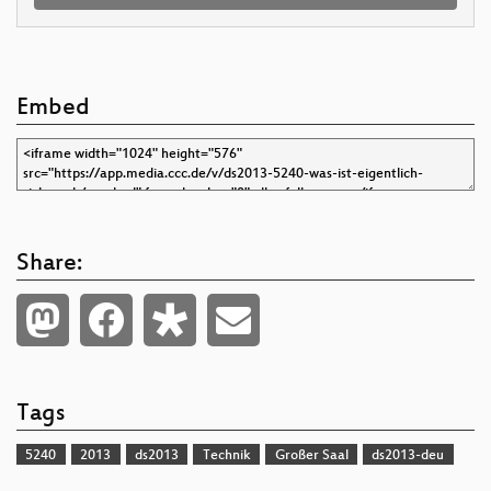
Embed
Share:
Tags
5240
2013
ds2013
Technik
Großer Saal
ds2013-deu