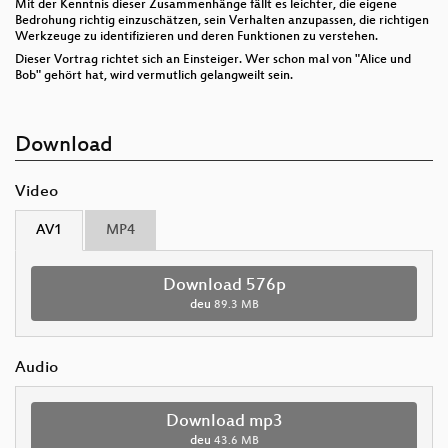
Mit der Kenntnis dieser Zusammenhänge fällt es leichter, die eigene
Bedrohung richtig einzuschätzen, sein Verhalten anzupassen, die richtigen
Werkzeuge zu identifizieren und deren Funktionen zu verstehen.
Dieser Vortrag richtet sich an Einsteiger. Wer schon mal von "Alice und
Bob" gehört hat, wird vermutlich gelangweilt sein.
Download
Video
AV1
MP4
Download 576p
deu
89.3 MB
Audio
Download mp3
deu
43.6 MB