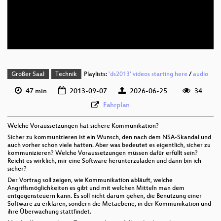
deu 576p (mp4)
deu 576p (webm;codecs=av01)
Großer Saal
Technik
Playlists:
'ds2013' videos starting here
/
audio
47 min
2013-09-07
2026-06-25
34
Fahrplan
Welche Voraussetzungen hat sichere Kommunikation?
Sicher zu kommunizieren ist ein Wunsch, den nach dem NSA-Skandal und
auch vorher schon viele hatten. Aber was bedeutet es eigentlich, sicher zu
kommunizieren? Welche Voraussetzungen müssen dafür erfüllt sein?
Reicht es wirklich, mir eine Software herunterzuladen und dann bin ich
sicher?
Der Vortrag soll zeigen, wie Kommunikation abläuft, welche
Angriffsmöglichkeiten es gibt und mit welchen Mitteln man dem
entgegensteuern kann. Es soll nicht darum gehen, die Benutzung einer
Software zu erklären, sondern die Metaebene, in der Kommunikation und
ihre Überwachung stattfindet.