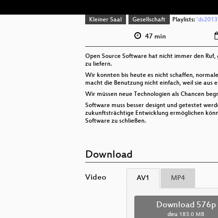
Kleiner Saal
Gesellschaft
Playlists:
'ds2013'
47 min
Open Source Software hat nicht immer den Ruf, 
zu liefern.
Wir konnten bis heute es nicht schaffen, normale
macht die Benutzung nicht einfach, weil sie aus 
Wir müssen neue Technologien als Chancen begr
Software muss besser designt und getestet werde
zukunftsträchtige Entwicklung ermöglichen könn
Software zu schließen.
Download
Video
AV1
MP4
Download 576p
deu
183.0 MB