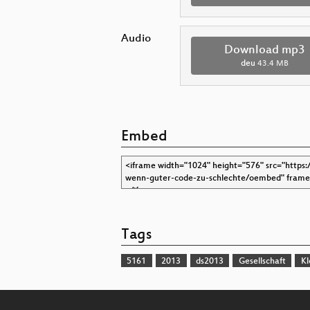
Audio
Download mp3
deu
43.4 MB
Embed
Tags
5161
2013
ds2013
Gesellschaft
Kl