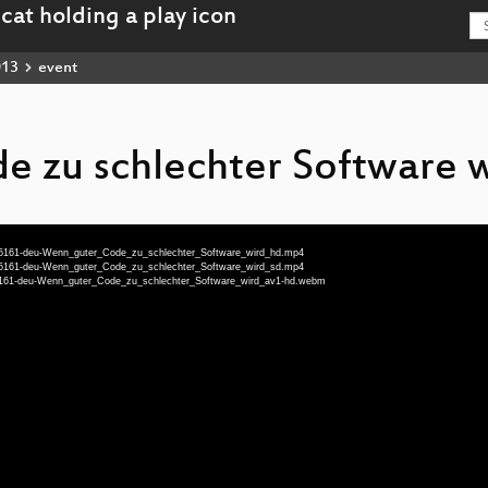
013
event
 zu schlechter Software w
rt-5161-deu-Wenn_guter_Code_zu_schlechter_Software_wird_hd.mp4
rt-5161-deu-Wenn_guter_Code_zu_schlechter_Software_wird_sd.mp4
t-5161-deu-Wenn_guter_Code_zu_schlechter_Software_wird_av1-hd.webm