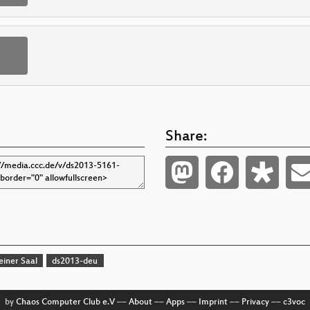
Share:
einer Saal
ds2013-deu
by
Chaos Computer Club e.V
––
About
––
Apps
––
Imprint
––
Privacy
––
c3voc