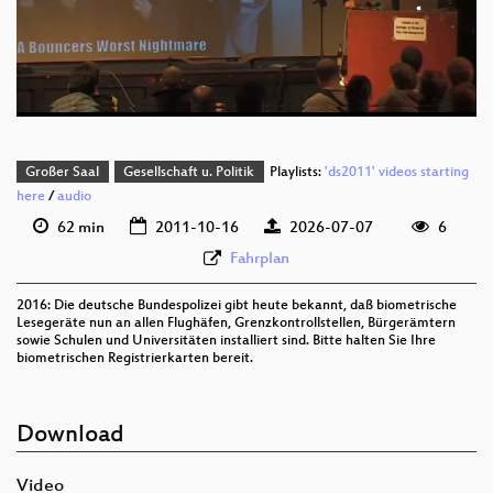
deu 352p (mp4)
deu 352p (webm;codecs=av01)
Großer Saal
Gesellschaft u. Politik
Playlists:
'ds2011' videos starting
here
/
audio
62 min
2011-10-16
2026-07-07
6
Fahrplan
2016: Die deutsche Bundespolizei gibt heute bekannt, daß biometrische
Lesegeräte nun an allen Flughäfen, Grenzkontrollstellen, Bürgerämtern
sowie Schulen und Universitäten installiert sind. Bitte halten Sie Ihre
biometrischen Registrierkarten bereit.
Download
Video