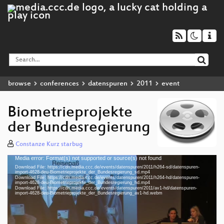
browse
conferences
datenspuren
2011
event
Biometrieprojekte
der Bundesregierung
Constanze Kurz starbug
Media error: Format(s) not supported or source(s) not found
Video
Download File: https://cdn.media.ccc.de/events/datenspuren/2011/h264-sd/datenspuren-
Player
import-4628-deu-Biometrieprojekte_der_Bundesregierung_sd.mp4
Download File: https://cdn.media.ccc.de/events/datenspuren/2011/h264-hd/datenspuren-
import-4628-deu-Biometrieprojekte_der_Bundesregierung_hd.mp4
Download File: https://cdn.media.ccc.de/events/datenspuren/2011/av1-hd/datenspuren-
import-4628-deu-Biometrieprojekte_der_Bundesregierung_av1-hd.webm
deu 576p (mp4)