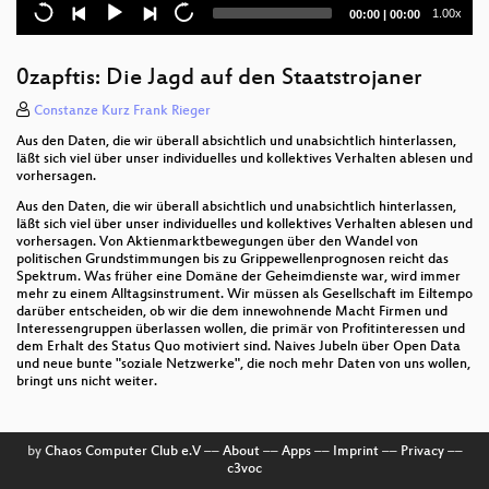
Current
Total
1.00x
00:00
|
00:00
Wölkchen statt Cloud
time
duration
Nackte Tatsachen
0zapftis: Die Jagd auf den Staatstrojaner
Public-Intelligence-Partnership
Constanze Kurz Frank Rieger
Aus den Daten, die wir überall absichtlich und unabsichtlich hinterlassen,
Dezentrale Geldschöpfung auf Basis von Bitcoin
läßt sich viel über unser individuelles und kollektives Verhalten ablesen und
vorhersagen.
Angriff ist die beste Verteidigung
Aus den Daten, die wir überall absichtlich und unabsichtlich hinterlassen,
läßt sich viel über unser individuelles und kollektives Verhalten ablesen und
Selbstdatenschutz für EinsteigerInnen
vorhersagen. Von Aktienmarktbewegungen über den Wandel von
politischen Grundstimmungen bis zu Grippewellenprognosen reicht das
Spektrum. Was früher eine Domäne der Geheimdienste war, wird immer
Pentanews Game Show 2k11/2
mehr zu einem Alltagsinstrument. Wir müssen als Gesellschaft im Eiltempo
darüber entscheiden, ob wir die dem innewohnende Macht Firmen und
Dick size war for nerds
Interessengruppen überlassen wollen, die primär von Profitinteressen und
dem Erhalt des Status Quo motiviert sind. Naives Jubeln über Open Data
und neue bunte "soziale Netzwerke", die noch mehr Daten von uns wollen,
Host Proof Zero-Footprint Web 2.0 Anwendungen
bringt uns nicht weiter.
Auswertung Handydaten VDS
Handygate
by
Chaos Computer Club e.V
––
About
––
Apps
––
Imprint
––
Privacy
––
c3voc