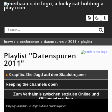
browse
conferences
datenspuren
2011
playlist
Playlist "Datenspuren
2011"
Audio
0zapftis: Die Jagd auf den Staatstrojaner
▶
Player
keeping the channels open
Zum Verhältnis zwischen sozialen Online und
Offlinenetzwerken
Playing:
0zapftis: Die Jagd auf den Staatstrojaner
Biometrieprojekte der Bundesregierung