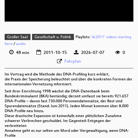
deu 352p (webm;codecs=av01)
Großer Saal
Gesellschaft u. Politik
Playlists:
'ds2011' videos starting
here
/
audio
48 min
2011-10-15
2026-07-07
0
Fahrplan
Im Vortrag wird die Methode des DNA-Profiling kurz erklärt,
die Praxis der Speicherung beleuchtet und über die konkreten Formen der
internationalen Vernetzung informiert.
Seit ihrer Einrichtung 1998 wächst die DNA-Datenbank beim
Bundeskriminalamt (BKA) beständig; derzeit umfasst sie bereits 921.657
DNA-Profile – davon fast 730.000 Personendatensätze, der Rest sind
Spurendatensätze (Stand: Juni 2011). Jeden Monat kommen über 8.000
DNA-Profile neu hinzu.
Diese drastische Expansion ist keinesfalls einer plötzlichen Zunahme
schwerer Verbrechen geschuldet. Im Gegenteil: Entgegen der
verbreiteten
Annahme geht es nur selten um Mord oder Vergewaltigung, wenn DNA-
Profile