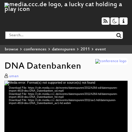
browse
conferences
datenspuren
2011
event
DNA Datenbanken
uman
Media error: Format(s) not supported or source(s) not found
Video
Download File: https://cdn.media.ccc.de/events/datenspuren/2011/h264-sd/datenspuren-
Player
import-4619-deu-DNA_Datenbanken_sd.mp4
Download File: https://cdn.media.ccc.de/events/datenspuren/2011/h264-hd/datenspuren-
import-4619-deu-DNA_Datenbanken_hd.mp4
Download File: https://cdn.media.ccc.de/events/datenspuren/2011/av1-hd/datenspuren-
import-4619-deu-DNA_Datenbanken_av1-hd.webm
deu 576p (mp4)
deu 352p (mp4)