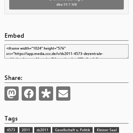
deu
59.7 MB
Embed
Share:
Tags
4573
2011
ds2011
Gesellschaft u. Politik
Kleiner Saal