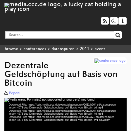
browse
conferences
datenspuren
2011
event
Dezentrale
Geldschöpfung auf Basis von
Bitcoin
Peponi
Media error: Format(s) not supported or source(s) not found
Video
Download File: https://cdn.media.ccc.de/events/datenspuren/2011/h264-sd/datenspuren-
Player
import-4573-deu-Dezentrale_Geldschoepfung_auf_Basis_von_Bitcoin_sd.mp4
Download File: https://cdn.media.ccc.de/events/datenspuren/2011/h264-hd/datenspuren-
import-4573-deu-Dezentrale_Geldschoepfung_auf_Basis_von_Bitcoin_hd.mp4
Download File: https://cdn.media.ccc.de/events/datenspuren/2011/av1-hd/datenspuren-
import-4573-deu-Dezentrale_Geldschoepfung_auf_Basis_von_Bitcoin_av1-hd.webm