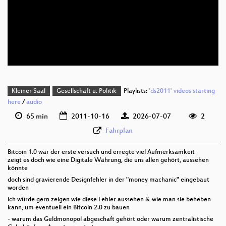
deu 576p (mp4)
deu 352p (mp4)
deu 352p (webm;codecs=av01)
Kleiner Saal
Gesellschaft u. Politik
Playlists:
'ds2011' videos starting
here
/
audio
65 min
2011-10-16
2026-07-07
2
Fahrplan
Bitcoin 1.0 war der erste versuch und erregte viel Aufmerksamkeit
zeigt es doch wie eine Digitale Währung, die uns allen gehört, aussehen
könnte
doch sind gravierende Designfehler in der "money machanic" eingebaut
worden
ich würde gern zeigen wie diese Fehler aussehen & wie man sie beheben
kann, um eventuell ein Bitcoin 2.0 zu bauen
- warum das Geldmonopol abgeschaft gehört oder warum zentralistische