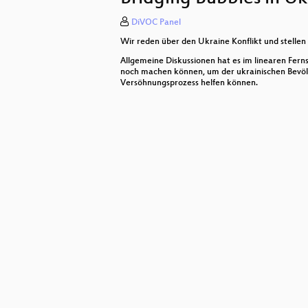
DiVOC Panel
plantwatch - Fossile Kraftwerke un
Wir reden über den Ukraine Konflikt und stellen
Zensur, wehrhafte Demokratie und 
Allgemeine Diskussionen hat es im linearen Fer
noch machen können, um der ukrainischen Bevölk
Keynote Krieg in Ukraine - Bomben
Versöhnungsprozess helfen können.
Geschützt oder Gejagt? Hacker im
Das Cybercrime von Anonymous?
Der allrussische Traum oder Was tr
The Last Frontier on ICC Profiles
Zutaten der (fairen) Elektronik
Briefgeheimnis wahren - Chatkontr
Digitale Manipulationsresilienz: So
Systemabsturz Teaser zur DiVOC 