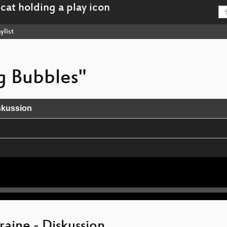
ylist
ng Bubbles"
skussion
n Welt
r Clubkultur
raine - Diskussion