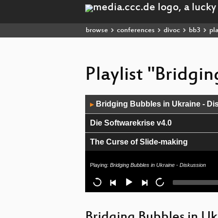
browse
conferences
divoc
bb3
pla
Playlist "Bridgi
Audio
Bridging Bubbles in Ukraine - Di
▶
Player
Die Softwarekrise v4.0
The Curse of Slide-making
Die Verengung der journalistische
Playing:
Bridging Bubbles in Ukraine - Diskussion
Einführung in die Awareness in de
Datenethik in der »Smart City«
Bridging Bubbles in Uk
Antennen vermessen