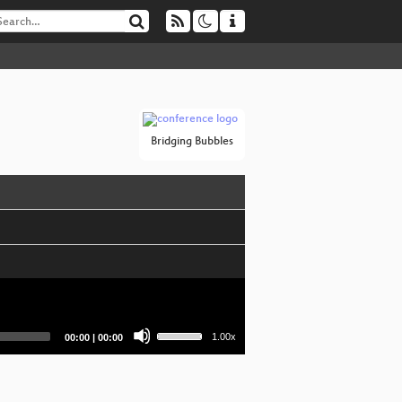
Bridging Bubbles
Use
Current
Total
1.00x
00:00
|
00:00
Up/Down
time
duration
Arrow
keys
to
increase