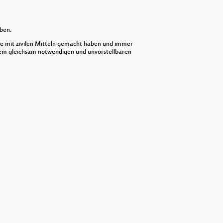
or
decrease
volume.
ben.
de mit zivilen Mitteln gemacht haben und immer
inem gleichsam notwendigen und unvorstellbaren