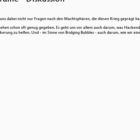
ter der Lupe
 uns dabei nicht nur Fragen nach den Machtsphären, die diesen Krieg geprägt ha
Meinungsfreiheit nach 24/2
nsehen schon oft genug gegeben. Es geht uns vor allem auch darum, was Hacken
erung zu helfen. Und - im Sinne von Bridging Bubbles - auch darum, wie wir e
 statt Cyber
 Ukraine-Krieg
eibt Putin wirklich an
olle stoppen!
 fallen wir nicht auf manipulative Kommunikation rein
bb3