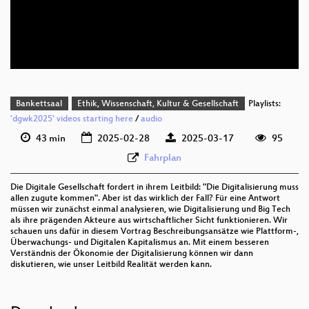
deu 576p (mp4)
deu 576p (webm)
Bankettsaal
Ethik, Wissenschaft, Kultur & Gesellschaft
Playlists:
'dgwk2025' videos starting here
/
audio
43 min
2025-02-28
2025-03-17
95
Fahrplan
Die Digitale Gesellschaft fordert in ihrem Leitbild: "Die Digitalisierung muss
allen zugute kommen". Aber ist das wirklich der Fall? Für eine Antwort
müssen wir zunächst einmal analysieren, wie Digitalisierung und Big Tech
als ihre prägenden Akteure aus wirtschaftlicher Sicht funktionieren. Wir
schauen uns dafür in diesem Vortrag Beschreibungsansätze wie Plattform-,
Überwachungs- und Digitalen Kapitalismus an. Mit einem besseren
Verständnis der Ökonomie der Digitalisierung können wir dann
diskutieren, wie unser Leitbild Realität werden kann.