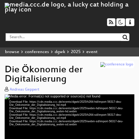
browse
conferences
dgwk
2025
event
Die Ökonomie der
Digitalisierung
Andreas Geppert
Media error: Format(s) not supported or source(s) not found
Video
Download File: https://cdn.media.ccc.de/events/dgwk/2025/h264-hd/import-56317-deu-
Player
Die_Oekonomie_der_Digitalisierung_hd.mp4
Download File: https://cdn.media.ccc.de/events/dgwk/2025/webm-hd/import-56317-deu-
Die_Oekonomie_der_Digitalisierung_webm-hd.webm
Download File: https://cdn.media.ccc.de/events/dgwk/2025/h264-sd/import-56317-deu-
Die_Oekonomie_der_Digitalisierung_sd.mp4
Download File: https://cdn.media.ccc.de/events/dgwk/2025/webm-sd/import-56317-deu-
deu 1080p (mp4)
Die_Oekonomie_der_Digitalisierung_webm-sd.webm
deu 1080p (webm)