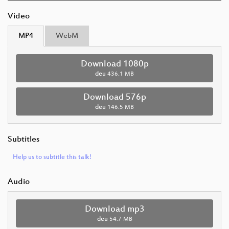
Video
MP4
WebM
Download 1080p
deu
436.1 MB
Download 576p
deu
146.5 MB
Subtitles
Help us to subtitle this talk!
Audio
Download mp3
deu
54.7 MB