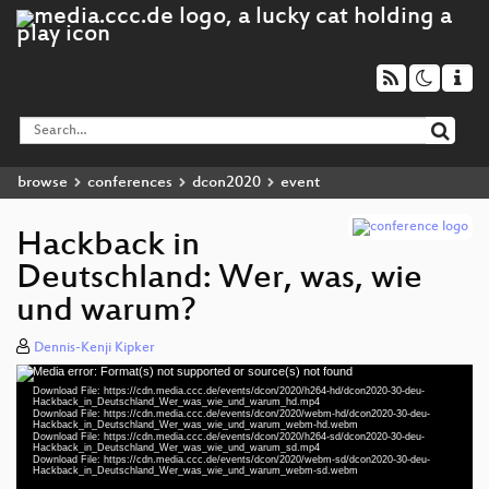
browse
conferences
dcon2020
event
Hackback in
Deutschland: Wer, was, wie
und warum?
Dennis-Kenji Kipker
Media error: Format(s) not supported or source(s) not found
Video
Download File: https://cdn.media.ccc.de/events/dcon/2020/h264-hd/dcon2020-30-deu-
Player
Hackback_in_Deutschland_Wer_was_wie_und_warum_hd.mp4
Download File: https://cdn.media.ccc.de/events/dcon/2020/webm-hd/dcon2020-30-deu-
Hackback_in_Deutschland_Wer_was_wie_und_warum_webm-hd.webm
Download File: https://cdn.media.ccc.de/events/dcon/2020/h264-sd/dcon2020-30-deu-
Hackback_in_Deutschland_Wer_was_wie_und_warum_sd.mp4
Download File: https://cdn.media.ccc.de/events/dcon/2020/webm-sd/dcon2020-30-deu-
deu 1080p (mp4)
Hackback_in_Deutschland_Wer_was_wie_und_warum_webm-sd.webm