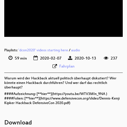
deu 1080p (webm)
deu 576p (mp4)
deu 576p (webm)
Playlists:
'dcon2020' videos starting here
/
audio
59 min
2020-02-07
2020-10-13
237
Fahrplan
Warum wird der Hackback aktuell politisch überhaupt diskutiert? Wer
könnte einen Hackback durchführen? Und wer darf das rechtlich
überhaupt?
####Aufzeichnung: [**hier**](https://youtu.be/WTV3MIn_9NA )
####Folien: [**hier**](https://www.defensivecon.org/slides/Dennis-Kenji
Kipker Hackback DefensiveCon 2020.pdf)
Download