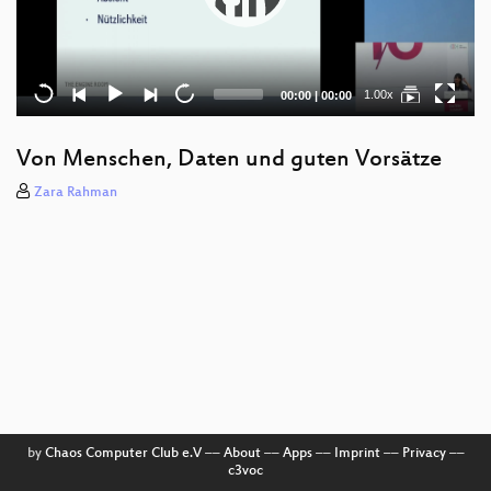
Current
Total
1.00x
00:00
|
00:00
time
duration
Von Menschen, Daten und guten Vorsätze
Zara Rahman
by
Chaos Computer Club e.V
––
About
––
Apps
––
Imprint
––
Privacy
––
c3voc