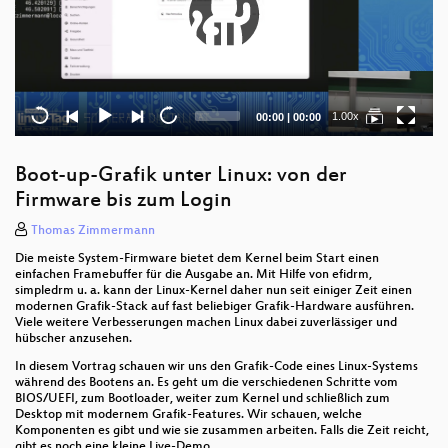
Current
Total
1.00x
00:00
|
00:00
time
duration
Boot-up-Grafik unter Linux: von der
Firmware bis zum Login
Thomas Zimmermann
Die meiste System-Firmware bietet dem Kernel beim Start einen
einfachen Framebuffer für die Ausgabe an. Mit Hilfe von efidrm,
simpledrm u. a. kann der Linux-Kernel daher nun seit einiger Zeit einen
modernen Grafik-Stack auf fast beliebiger Grafik-Hardware ausführen.
Viele weitere Verbesserungen machen Linux dabei zuverlässiger und
hübscher anzusehen.
In diesem Vortrag schauen wir uns den Grafik-Code eines Linux-Systems
während des Bootens an. Es geht um die verschiedenen Schritte vom
BIOS/UEFI, zum Bootloader, weiter zum Kernel und schließlich zum
Desktop mit modernem Grafik-Features. Wir schauen, welche
Komponenten es gibt und wie sie zusammen arbeiten. Falls die Zeit reicht,
gibt es noch eine kleine Live-Demo.