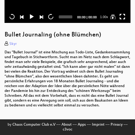
Current
Total
1.00x
00:00
|
00:00
time
duration
Bullet Journaling (ohne Blümchen)
Skyr
Das “Bullet Journal” ist eine Mischung aus Todo-Liste, Gedankensammlung
und Tagebuch in Stichwortform. Sucht man im Netz nach dem Schlagwort,
findet man sehr viele Beispiele, die grafisch sehr ansprechend, aber auch
sehr zeitaufwändig gestaltet sind. “Ich kann aber gar nicht malen” ist dann
bei vielen die Reaktion. Der Vortrag widmet sich dem Bullet Journaling
“ohne Blümchen”, also den wesentlichen Ideen dahinter. Es geht um
persönliche Erfahrungen von 18 Monaten Bullet Journaling - und die
reichen von der Adaption der Idee über die persönlichen Nöte während
der Pandemie bis hin zur Entdeckung des “schönen Werkzeugs” beim
Schreiben. All das mit dem Vorbehalt, dass es nicht das eine Bullet Journal
gibt, sondern es eine Anregung sein soll, sich aus dem Baukasten an Ideen
zu bedienen und es vielleicht selbst einmal zu versuchen.
by
Chaos Computer Club e.V
––
About
––
Apps
––
Imprint
––
Privacy
––
c3voc