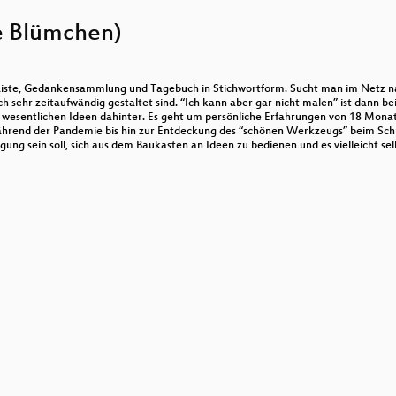
ne Blümchen)
o
o-Liste, Gedankensammlung und Tagebuch in Stichwortform. Sucht man im Netz n
en das Coronavirus und für ein gutes Raumklima
ch sehr zeitaufwändig gestaltet sind. “Ich kann aber gar nicht malen” ist dann be
 wesentlichen Ideen dahinter. Es geht um persönliche Erfahrungen von 18 Monate
ährend der Pandemie bis hin zur Entdeckung des “schönen Werkzeugs” beim Schre
egung sein soll, sich aus dem Baukasten an Ideen zu bedienen und es vielleicht se