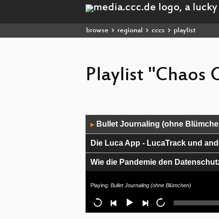
browse
regional
cccs
playlist
Playlist "Chaos
Audio
Bullet Journaling (ohne Blümche
▶
Player
Die Luca App - LucaTrack und and
Wie die Pandemie den Datenschutz i
Geplante Einführung MS365 an Sc
Playing:
Bullet Journaling (ohne Blümchen)
Bau einer Puzzlebox