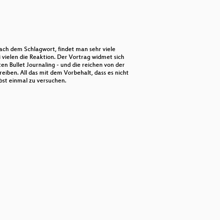
keys
to
increase
or
decrease
volume.
ach dem Schlagwort, findet man sehr viele
i vielen die Reaktion. Der Vortrag widmet sich
n Bullet Journaling - und die reichen von der
iben. All das mit dem Vorbehalt, dass es nicht
lbst einmal zu versuchen.