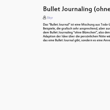
What's up with all this 3d printing?
Bullet Journaling (oh
Schwäbische Kässpätzle
Skyr
Acoustic Memory mit dem Tonuin
Das “Bullet Journal” ist eine Mischung aus Tod
CO2-Monitor: Arduino-Projekt geg
Beispiele, die grafisch sehr ansprechend, aber au
dem Bullet Journaling “ohne Blümchen”, also den
Adaption der Idee über die persönlichen Nöte w
Docker Container und Security
das eine Bullet Journal gibt, sondern es eine Anr