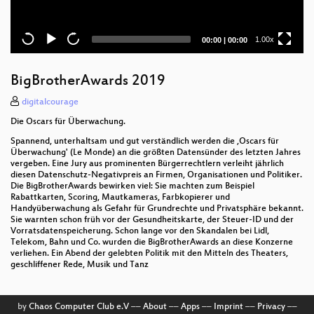
Current
Total
1.00x
00:00
|
00:00
time
duration
BigBrotherAwards 2019
digitalcourage
Die Oscars für Überwachung.
Spannend, unterhaltsam und gut verständlich werden die ‚Oscars für
Überwachung' (Le Monde) an die größten Datensünder des letzten Jahres
vergeben. Eine Jury aus prominenten Bürgerrechtlern verleiht jährlich
diesen Datenschutz-Negativpreis an Firmen, Organisationen und Politiker.
Die BigBrotherAwards bewirken viel: Sie machten zum Beispiel
Rabattkarten, Scoring, Mautkameras, Farbkopierer und
Handyüberwachung als Gefahr für Grundrechte und Privatsphäre bekannt.
Sie warnten schon früh vor der Gesundheitskarte, der Steuer-ID und der
Vorratsdatenspeicherung. Schon lange vor den Skandalen bei Lidl,
Telekom, Bahn und Co. wurden die BigBrotherAwards an diese Konzerne
verliehen. Ein Abend der gelebten Politik mit den Mitteln des Theaters,
geschliffener Rede, Musik und Tanz
by
Chaos Computer Club e.V
––
About
––
Apps
––
Imprint
––
Privacy
––