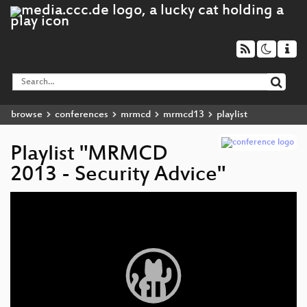
browse
conferences
mrmcd
mrmcd13
playlist
Playlist "MRMCD
2013 - Security Advice"
Video
Player