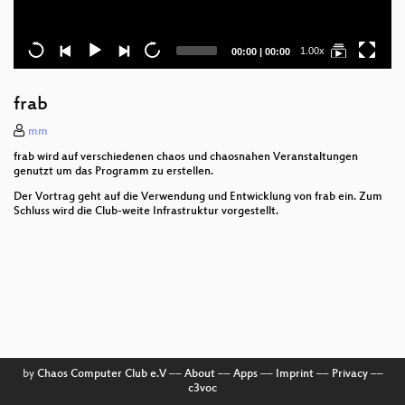
Current
Total
1.00x
00:00
|
00:00
time
duration
frab
mm
frab wird auf verschiedenen chaos und chaosnahen Veranstaltungen
genutzt um das Programm zu erstellen.
Der Vortrag geht auf die Verwendung und Entwicklung von frab ein. Zum
Schluss wird die Club-weite Infrastruktur vorgestellt.
by
Chaos Computer Club e.V
––
About
––
Apps
––
Imprint
––
Privacy
––
c3voc