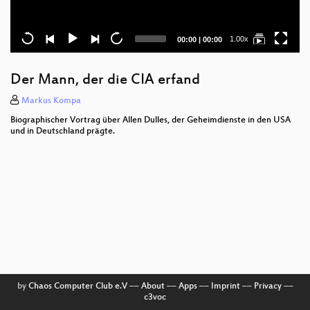
Current
Total
1.00x
00:00
|
00:00
time
duration
Der Mann, der die CIA erfand
Markus Kompa
Biographischer Vortrag über Allen Dulles, der Geheimdienste in den USA
und in Deutschland prägte.
by
Chaos Computer Club e.V
––
About
––
Apps
––
Imprint
––
Privacy
––
c3voc