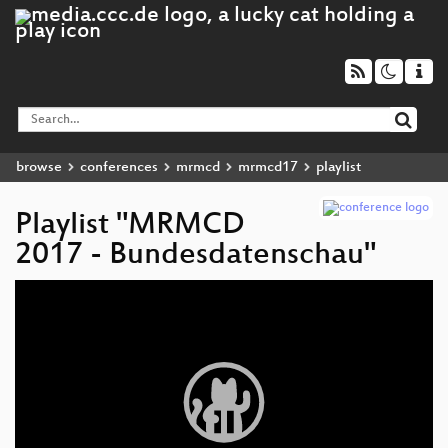
browse
conferences
mrmcd
mrmcd17
playlist
Playlist "MRMCD
2017 - Bundesdatenschau"
Video
Player