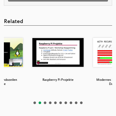
Related
andozeilen
Raspberry Pi Projekte
Modernes SQ
uge
Dat