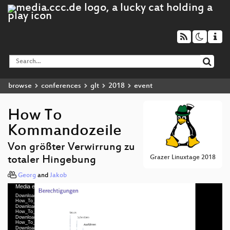
browse
conferences
glt
2018
event
How To
Kommandozeile
Von größter Verwirrung zu
Grazer Linuxtage 2018
totaler Hingebung
Georg
and
Jakob
Media error: Format(s) not supported or source(s) not found
Video
Download File: https://cdn.media.ccc.de/events/glt18/h264-hd/glt18-295-deu-
Player
How_To_Kommandozeile_hd.mp4
Download File: https://cdn.media.ccc.de/events/glt18/webm-hd/glt18-295-deu-
How_To_Kommandozeile_webm-hd.webm
Download File: https://cdn.media.ccc.de/events/glt18/h264-sd/glt18-295-deu-
How_To_Kommandozeile_sd.mp4
Download File: https://cdn.media.ccc.de/events/glt18/webm-sd/glt18-295-deu-