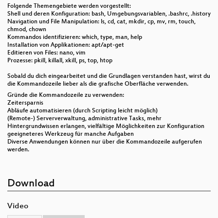
Folgende Themengebiete werden vorgestellt:
Shell und deren Konfiguration: bash, Umgebungsvariablen, .bashrc, .history
Navigation und File Manipulation: ls, cd, cat, mkdir, cp, mv, rm, touch,
chmod, chown
Kommandos identifizieren: which, type, man, help
Installation von Applikationen: apt/apt-get
Editieren von Files: nano, vim
Prozesse: pkill, killall, xkill, ps, top, htop
Sobald du dich eingearbeitet und die Grundlagen verstanden hast, wirst du
die Kommandozeile lieber als die grafische Oberfläche verwenden.
Gründe die Kommandozeile zu verwenden:
Zeitersparnis
Abläufe automatisieren (durch Scripting leicht möglich)
(Remote-) Serververwaltung, administrative Tasks, mehr
Hintergrundwissen erlangen, vielfältige Möglichkeiten zur Konfiguration
geeigneteres Werkzeug für manche Aufgaben
Diverse Anwendungen können nur über die Kommandozeile aufgerufen
werden.
Download
Video