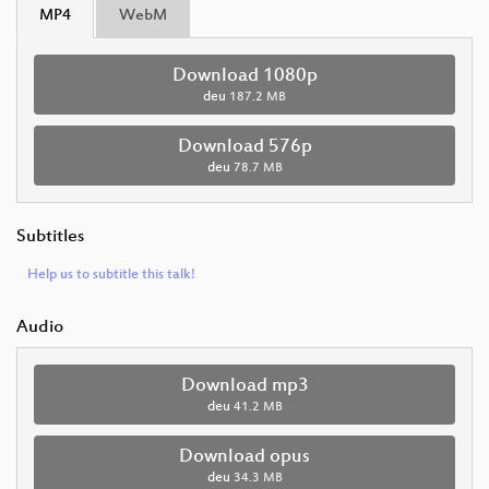
MP4
WebM
Download 1080p
deu
187.2 MB
Download 576p
deu
78.7 MB
Subtitles
Help us to subtitle this talk!
Audio
Download mp3
deu
41.2 MB
Download opus
deu
34.3 MB