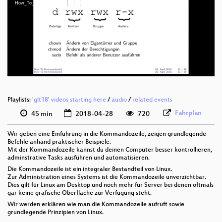
deu 1080p (mp4)
How_To_Kommandozeile_webm-sd.webm
deu 1080p (webm)
deu 576p (mp4)
deu 576p (webm)
Playlists:
'glt18' videos starting here
/
audio
/
related events
Fahrplan
45 min
2018-04-28
720
Wir geben eine Einführung in die Kommandozeile, zeigen grundlegende
Befehle anhand praktischer Beispiele.
Mit der Kommandozeile kannst du deinen Computer besser kontrollieren,
adminstrative Tasks ausführen und automatisieren.
Die Kommandozeile ist ein integraler Bestandteil von Linux.
Zur Administration eines Systems ist die Kommandozeile unverzichtbar.
Dies gilt für Linux am Desktop und noch mehr für Server bei denen oftmals
gar keine grafische Oberfläche zur Verfügung steht.
Wir werden erklären wie man die Kommandozeile aufruft sowie
grundlegende Prinzipien von Linux.