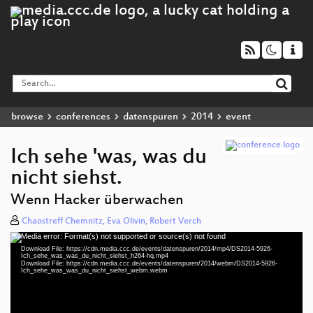
browse
conferences
datenspuren
2014
event
Ich sehe 'was, was du
nicht siehst.
Wenn Hacker überwachen
Chaostreff Chemnitz, Eva Olivin, Robert Verch
Media error: Format(s) not supported or source(s) not found
Video
Download File: https://cdn.media.ccc.de/events/datenspuren/2014/mp4/DS2014-5926-
Player
Ich_sehe_was_was_du_nicht_siehst_h264-hq.mp4
Download File: https://cdn.media.ccc.de/events/datenspuren/2014/webm/DS2014-5926-
Ich_sehe_was_was_du_nicht_siehst_webm.webm