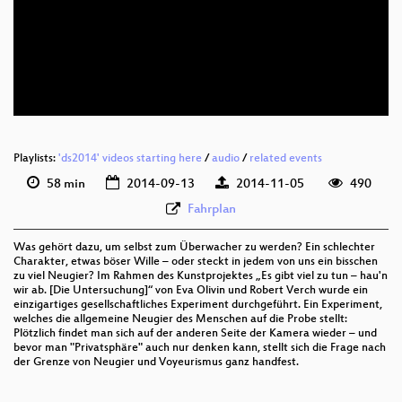
eng 576p (mp4)
eng 404p (webm)
Playlists:
'ds2014' videos starting here
/
audio
/
related events
58 min
2014-09-13
2014-11-05
490
Fahrplan
Was gehört dazu, um selbst zum Überwacher zu werden? Ein schlechter
Charakter, etwas böser Wille – oder steckt in jedem von uns ein bisschen
zu viel Neugier? Im Rahmen des Kunstprojektes „Es gibt viel zu tun – hau'n
wir ab. [Die Untersuchung]“ von Eva Olivin und Robert Verch wurde ein
einzigartiges gesellschaftliches Experiment durchgeführt. Ein Experiment,
welches die allgemeine Neugier des Menschen auf die Probe stellt:
Plötzlich findet man sich auf der anderen Seite der Kamera wieder – und
bevor man "Privatsphäre" auch nur denken kann, stellt sich die Frage nach
der Grenze von Neugier und Voyeurismus ganz handfest.