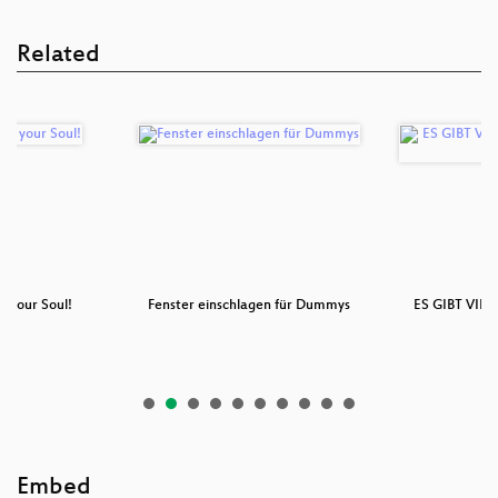
Related
ll your Soul!
Fenster einschlagen für Dummys
ES GIBT VIE
W
Embed