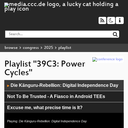
browse
congress
2025
playlist
Playlist "39C3: Power
Cycles"
Audio
Die Känguru-Rebellion: Digital Independence Day
▶
Player
Not To Be Trusted - A Fiasco in Android TEEs
Excuse me, what precise time is It?
Handy weg bis zur Ausreise
Playing:
Die Känguru-Rebellion: Digital Independence Day