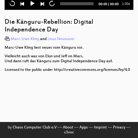
„KI“, Digitalisierung und Longevity als Fix für ein
Current
Total
1.00x
00:00
|
00:00
kaputtes Gesundheitssystem?
time
duration
All my Deutschlandtickets gone: Fraud at an
Die Känguru-Rebellion: Digital
industrial scale
Independence Day
To sign or not to sign: Practical vulnerabilities in
Marc-Uwe Kling
and
Linus Neumann
GPG & friends
Marc-Uwe Kling liest neues vom Känguru vor.
RedScout42 – Zur digitalen Wohnungsfrage
Vielleicht auch was von Elon und Jeff on Mars.
Und dann ruft das Känguru zum Digital Independence Day auf.
KIM 1.5: Noch mehr Kaos In der Medizinischen
Licensed to the public under http://creativecommons.org/licenses/by/4.0
Telematikinfrastruktur (TI)
Opening pAMDora's box and unleashing a
thousand paths on the journey to play Beatsaber
custom songs
Endlich maschinenlesbare Urteile!
Developing New Medicines in the Age of AI and
Personalized Medicine
by
Chaos Computer Club e.V
––
About
––
Apps
––
Imprint
––
Privacy
––
c3voc
Neuroexploitation by Design