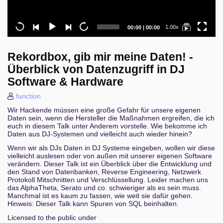
Current
Total
1.00x
00:00
|
00:00
time
duration
Rekordbox, gib mir meine Daten! -
Überblick von Datenzugriff in DJ
Software & Hardware
function
Wir Hackende müssen eine große Gefahr für unsere eigenen
Daten sein, wenn die Hersteller die Maßnahmen ergreifen, die ich
euch in diesem Talk unter Anderem vorstelle. Wie bekomme ich
Daten aus DJ-Systemen und vielleicht auch wieder hinein?
Wenn wir als DJs Daten in DJ Systeme eingeben, wollen wir diese
vielleicht auslesen oder von außen mit unserer eigenen Software
verändern. Dieser Talk ist ein Überblick über die Entwicklung und
den Stand von Datenbanken, Reverse Engineering, Netzwerk
Protokoll Mitschnitten und Verschlüssellung. Leider machen uns
das AlphaTheta, Serato und co. schwieriger als es sein muss.
Manchmal ist es kaum zu fassen, wie weit sie dafür gehen.
Hinweis: Dieser Talk kann Spuren von SQL beinhalten.
Licensed to the public under