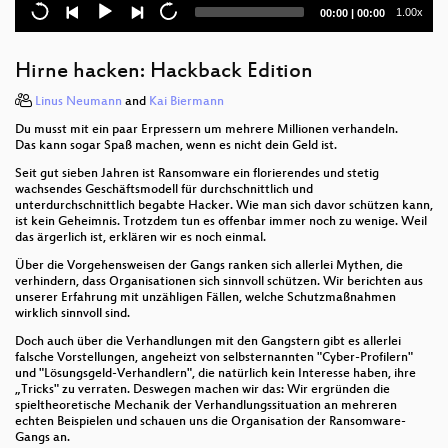
Current
Total
1.00x
00:00
|
00:00
Tech(no)fixes beware!
time
duration
The Ultimate SPC700 Talk
Hirne hacken: Hackback Edition
A Libyan Militia and the EU - A Love Story?
Linus Neumann
and
Kai Biermann
Du musst mit ein paar Erpressern um mehrere Millionen verhandeln.
Dissecting EU electronic evidence
Das kann sogar Spaß machen, wenn es nicht dein Geld ist.
Seit gut sieben Jahren ist Ransomware ein florierendes und stetig
KI im Klassenzimmer - ein Update!
wachsendes Geschäftsmodell für durchschnittlich und
unterdurchschnittlich begabte Hacker. Wie man sich davor schützen kann,
Was haben Atome je für uns getan?
ist kein Geheimnis. Trotzdem tun es offenbar immer noch zu wenige. Weil
das ärgerlich ist, erklären wir es noch einmal.
Analog rotary phones get a second life with
Über die Vorgehensweisen der Gangs ranken sich allerlei Mythen, die
raspberry pi
verhindern, dass Organisationen sich sinnvoll schützen. Wir berichten aus
unserer Erfahrung mit unzähligen Fällen, welche Schutzmaßnahmen
wirklich sinnvoll sind.
Tor censorship attempts in Russia, Iran,
Turkmenistan
Doch auch über die Verhandlungen mit den Gangstern gibt es allerlei
falsche Vorstellungen, angeheizt von selbsternannten "Cyber-Profilern"
Heimlich-Manöver
und "Lösungsgeld-Verhandlern", die natürlich kein Interesse haben, ihre
„Tricks" zu verraten. Deswegen machen wir das: Wir ergründen die
spieltheoretische Mechanik der Verhandlungssituation an mehreren
Zapfenstreich
echten Beispielen und schauen uns die Organisation der Ransomware-
Gangs an.