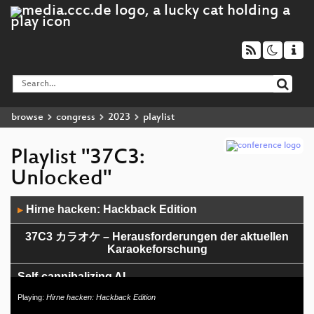
browse
congress
2023
playlist
Playlist "37C3:
Unlocked"
Audio
Hirne hacken: Hackback Edition
▶
Player
37C3 カラオケ – Herausforderungen der aktuellen
Karaokeforschung
Self-cannibalizing AI
Playing:
Hirne hacken: Hackback Edition
Öffnet eure Spaces für Gehörlose!