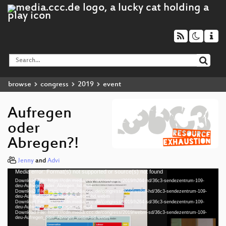
browse
congress
2019
event
Aufregen
oder
Abregen?!
Jenny
and
Advi
Media error: Format(s) not supported or source(s) not found
Video
Download File: https://cdn.media.ccc.de/congress/2019/h264-hd/36c3-sendezentrum-109-
Player
deu-Aufregen_oder_Abregen_hd.mp4
Download File: https://cdn.media.ccc.de/congress/2019/webm-hd/36c3-sendezentrum-109-
deu-Aufregen_oder_Abregen_webm-hd.webm
Download File: https://cdn.media.ccc.de/congress/2019/h264-sd/36c3-sendezentrum-109-
deu-Aufregen_oder_Abregen_sd.mp4
Download File: https://cdn.media.ccc.de/congress/2019/webm-sd/36c3-sendezentrum-109-
deu 1080p (mp4)
deu-Aufregen_oder_Abregen_webm-sd.webm