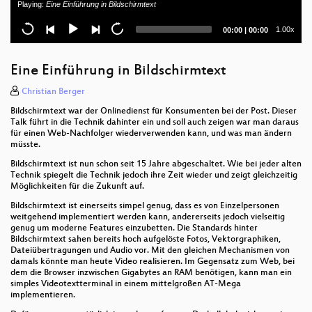
Playing:
Eine Einführung in Bildschirmtext
- Algorithmic Bias & der österreichische
Arbeitsmarkt
Current
Total
1.00x
00:00
|
00:00
time
duration
Das Geoportal des Guten Lebens
Eine Einführung in Bildschirmtext
Nothing new about XSS in impress.js
Christian Berger
Cloudcalypse: It looks like you've reached the end.
Bildschirmtext war der Onlinedienst für Konsumenten bei der Post. Dieser
How to take your data into net2o
Talk führt in die Technik dahinter ein und soll auch zeigen war man daraus
für einen Web-Nachfolger wiederverwenden kann, und was man ändern
Chatbots im Kundenservice - Are we still talking
müsste.
about pink dildos??
Bildschirmtext ist nun schon seit 15 Jahre abgeschaltet. Wie bei jeder alten
Technik spiegelt die Technik jedoch ihre Zeit wieder und zeigt gleichzeitig
wirtschaft hacken!
Möglichkeiten für die Zukunft auf.
Bildschirmtext ist einerseits simpel genug, dass es von Einzelpersonen
Security Expedition in b0rkenLand - Watch out!
weitgehend implementiert werden kann, andererseits jedoch vielseitig
There are dangerous Security Problems
genug um moderne Features einzubetten. Die Standards hinter
Bildschirmtext sahen bereits hoch aufgelöste Fotos, Vektorgraphiken,
Introduction to Network Security
Dateiübertragungen und Audio vor. Mit den gleichen Mechanismen von
damals könnte man heute Video realisieren. Im Gegensatz zum Web, bei
dem die Browser inzwischen Gigabytes an RAM benötigen, kann man ein
p≡p Engine Development - Tales of a MIME Warrior
simples Videotextterminal in einem mittelgroßen AT-Mega
implementieren.
pam_panic - A Linux authentication module for