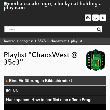
browse
congress
35C3
chaoswest
playlist
Playlist "ChaosWest @
35c3"
Audio
Eine Einführung in Bildschirmtext
▶
Player
IMFUC
Hackspaces: How to conflict eine offene Frage
Bei gleicher Qualifikation werden Männer bevorzugt