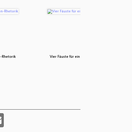
-Rhetorik
Vier Fäuste für ein Halleluja
Stream: 