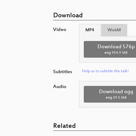
Download
Video
MP4
WebM
Download 576p
eng
954.9 MB
Subtitles
Help us to subtitle this talk!
Audio
Download ogg
eng
39.5 MB
Related