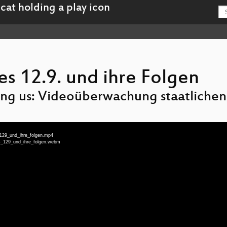
es 12.9. und ihre Folgen
ng us: Videoüberwachung staatliche
_129_und_ihre_folgen.mp4
es_129_und_ihre_folgen.webm