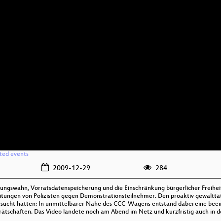
ated events
2009-12-29
284
gswahn, Vorratsdatenspeicherung und die Einschränkung bürgerlicher Freihei
itungen von Polizisten gegen Demonstrationsteilnehmer. Den proaktiv gewalttä
sgesucht hatten: In unmittelbarer Nähe des CCC-Wagens entstand dabei eine b
tschaften. Das Video landete noch am Abend im Netz und kurzfristig auch in 