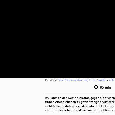
Playlists:
'26c3' videos starting here
/
audio
/
rel
85 min
Im Rahmen der Demonstration gegen Überwachun
frühen Abendstunden zu gewalttätigen Ausschre
nicht bewußt, daß sie sich den falschen Ort au
mehrere Teilnehmer und ihre mitgebrachten Gerä