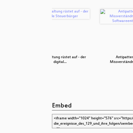
blick
Die Verwaltung rüstet auf - der
Antipatte
digital…
Missverständn
Embed