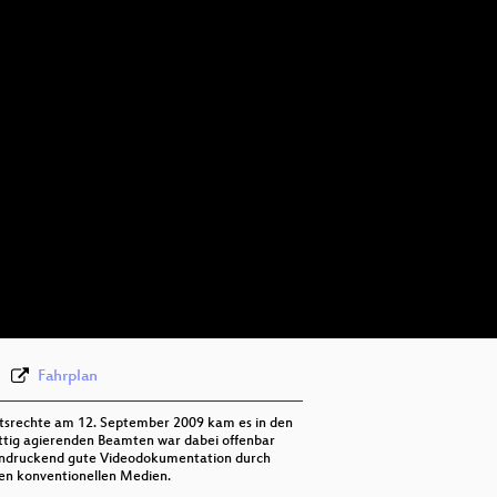
eng 576p (mp4)
eng 576p (webm)
Fahrplan
tsrechte am 12. September 2009 kam es in den
ttig agierenden Beamten war dabei offenbar
eeindruckend gute Videodokumentation durch
den konventionellen Medien.