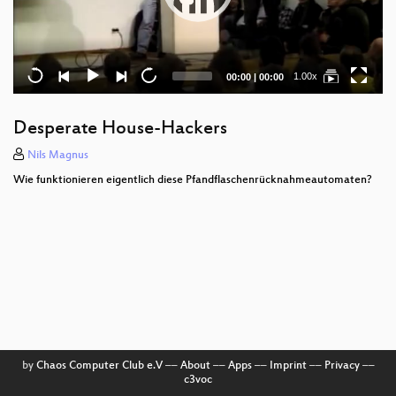
Current
Total
1.00x
00:00
|
00:00
time
duration
Desperate House-Hackers
Nils Magnus
Wie funktionieren eigentlich diese Pfandflaschenrücknahmeautomaten?
by
Chaos Computer Club e.V
––
About
––
Apps
––
Imprint
––
Privacy
––
c3voc