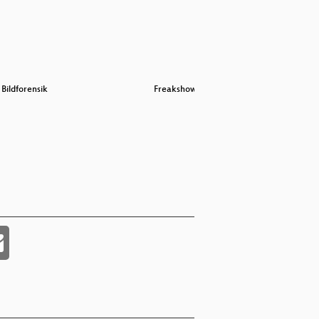
 Bildforensik
Freakshow
Hexenbes