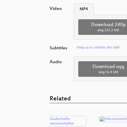
Video
MP4
Download 240p
eng
225.2 MB
Subtitles
Help us to subtitle this talk!
Audio
Download ogg
eng
36.8 MB
Related