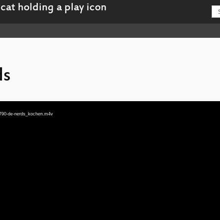
ds
-790-de-nerds_kochen.m4v