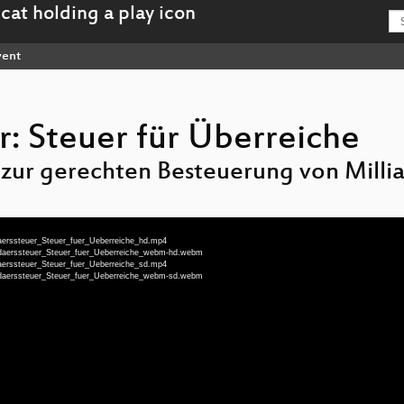
ent
r: Steuer für Überreiche
 zur gerechten Besteuerung von Milli
daerssteuer_Steuer_fuer_Ueberreiche_hd.mp4
ardaerssteuer_Steuer_fuer_Ueberreiche_webm-hd.webm
daerssteuer_Steuer_fuer_Ueberreiche_sd.mp4
ardaerssteuer_Steuer_fuer_Ueberreiche_webm-sd.webm