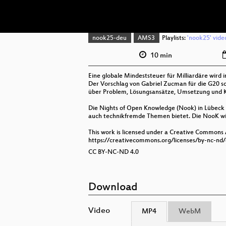
nook25-deu
AMS3
Playlists:
'nook25' vide
10 min
Eine globale Mindeststeuer für Milliardäre wird i
Der Vorschlag von Gabriel Zucman für die G20 sol
über Problem, Lösungsansätze, Umsetzung und Kr
Die Nights of Open Knowledge (Nook) in Lübeck i
auch technikfremde Themen bietet. Die NooK wir
This work is licensed under a Creative Commons
https://creativecommons.org/licenses/by-nc-nd/
CC BY-NC-ND 4.0
Download
Video
MP4
WebM