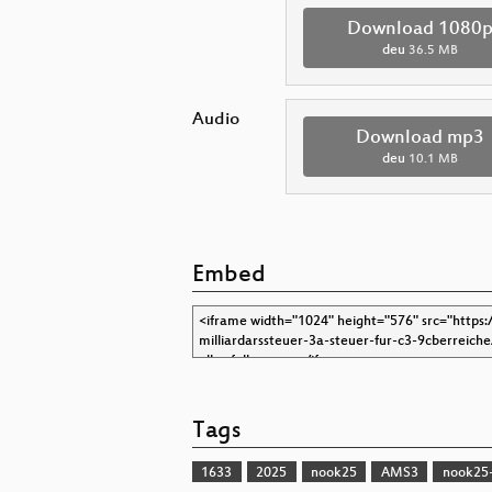
Download 1080
deu
36.5 MB
Audio
Download mp3
deu
10.1 MB
Embed
Tags
1633
2025
nook25
AMS3
nook25