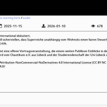
os starting here
/
audio
2025-11-15
2026-01-10
678
nternational diskutiert.
l sicherstellen, dass Superreiche unabhängig vom Wohnsitz einen fairen Steuerbe
itik.
st eine offene Vortragsveranstaltung, die einem weiten Publikum Einblicke in di
d vom Chaotikum e.V. aus Lübeck und der Studierendenschaft der Uni Lübeck ve
 Attribution-NonCommercial-NoDerivatives 4.0 International License (CC BY NC 
4.0/