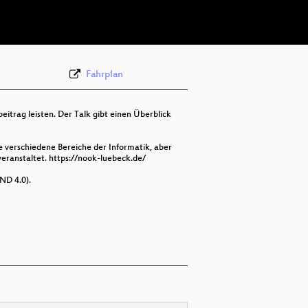
deu 576p (webm)
Fahrplan
itrag leisten. Der Talk gibt einen Überblick
e verschiedene Bereiche der Informatik, aber
ranstaltet. https://nook-luebeck.de/
ND 4.0).