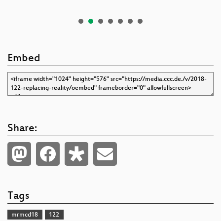
Embed
Share:
Tags
mrmcd18
122