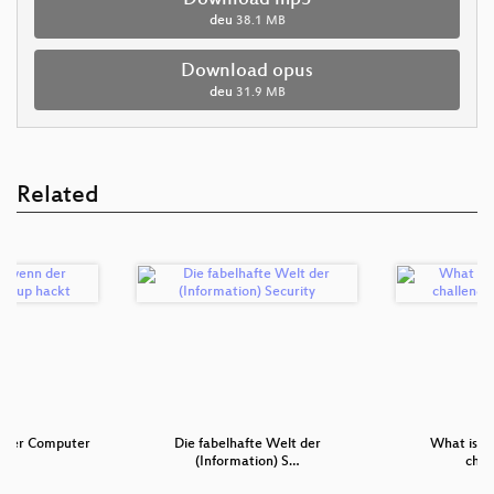
Download mp3
deu
38.1 MB
Download opus
deu
31.9 MB
Related
n der Computer
Die fabelhafte Welt der
What is "f
et…
(Information) S…
chal