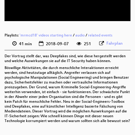
deu 576p (webm)
Playlists:
'mrmcd18' videos starting here
/
audio
/
related events
Fahrplan
41 min
2018-09-07
251
Der Vortrag stellt dar, was Deepfakes sind, wie diese hergestellt werden
und welche Auswirkungen sie auf die IT Security haben können.
Böswillige Aktivitäten, die durch menschliche Interaktionen erreicht
werden, sind heutzutage alltäglich. Angreifer verlassen sich auf
psychologische Manipulationen (Social Engineering) und bringen Benutzer
dazu, Sicherheitsfehler zu machen oder vertrauliche Informationen
preiszugeben. Der Grund, warum Kriminelle Social-Engineering-Angriffe
weiterhin verwenden, ist einfach - sie funktionieren. Der schwächste Punkt
in der Abwehr einer jeden Organisation sind die Personen - und es gibt
kein Patch für menschliche Fehler. Neu in der Social-Engineers-Toolbox
sind Deepfakes, eine auf künstlicher Intelligenz basierte Fälschung von
Mediendateien. Dieser Vortrag wird die möglichen Auswirkungen auf die
IT-Sicherheit zeigen: Wie schnell können Dinge mit dieser neuen
Technologie korrumpiert werden und warum sollten sich alle bewusst sein?