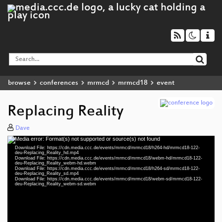
browse
conferences
mrmcd
mrmcd18
event
Replacing Reality
Dave
Media error: Format(s) not supported or source(s) not found
Video
Download File: https://cdn.media.ccc.de/events/mrmcd/mrmcd18/h264-hd/mrmcd18-122-
Player
deu-Replacing_Reality_hd.mp4
Download File: https://cdn.media.ccc.de/events/mrmcd/mrmcd18/webm-hd/mrmcd18-122-
deu-Replacing_Reality_webm-hd.webm
Download File: https://cdn.media.ccc.de/events/mrmcd/mrmcd18/h264-sd/mrmcd18-122-
deu-Replacing_Reality_sd.mp4
Download File: https://cdn.media.ccc.de/events/mrmcd/mrmcd18/webm-sd/mrmcd18-122-
deu 1080p (mp4)
deu-Replacing_Reality_webm-sd.webm
deu 1080p (webm)
deu 576p (mp4)