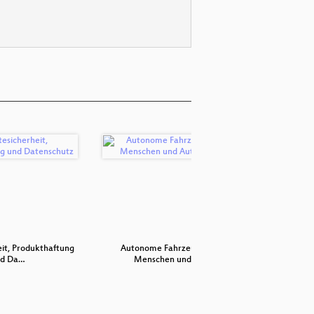
it, Produkthaftung
Autonome Fahrzeuge: Von
Vier Jah
nd Da…
Menschen und Au…