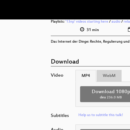
Playlists:
'13np' videos starting here
/
audio
/
rel
31 min
Das Internet der Dinge: Rechte, Regulierung un
Download
Video
MP4
WebM
Download 1080
deu
236.0 MB
Subtitles
Help us to subtitle this talk!