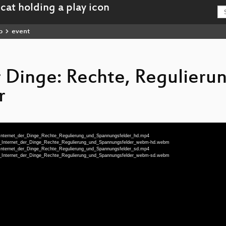
p
event
r Dinge: Rechte, Regulieru
r
as_Internet_der_Dinge_Rechte_Regulierung_und_Spannungsfelder_hd.mp4
-Das_Internet_der_Dinge_Rechte_Regulierung_und_Spannungsfelder_webm-hd.webm
as_Internet_der_Dinge_Rechte_Regulierung_und_Spannungsfelder_sd.mp4
-Das_Internet_der_Dinge_Rechte_Regulierung_und_Spannungsfelder_webm-sd.webm