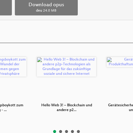
Download opus
deu
24.0 MB
gsboykott zum
Hello Web 3! – Blockchain und
Gerätesicherhe
 - …
andere p2…
u