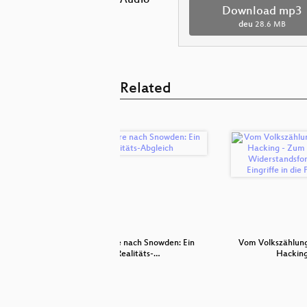
Audio
Download mp3
deu
28.6 MB
Related
ge: Von
Vier Jahre nach Snowden: Ein
Vom Volkszählun
 Au…
Realitäts-…
Hacking