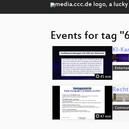
Events for tag "
KI-Kar
Enterta
45 min
Recht
Commun
47 min