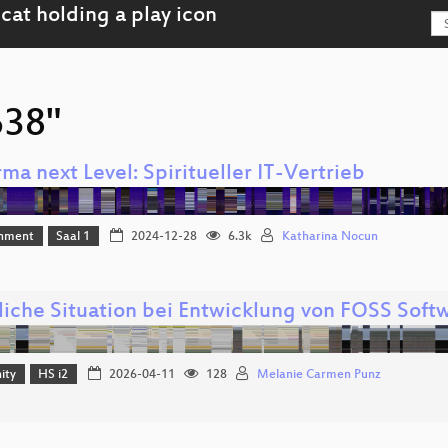
638"
ma next Level: Spiritueller IT-Vertrieb
inment
Saal 1
2024-12-28
6.3k
Katharina Nocun
liche Situation bei Entwicklung von FOSS Soft
ity
HS i2
2026-04-11
128
Melanie Carmen Punz