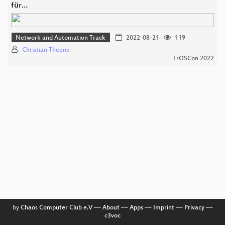
für…
Network and Automation Track
2022-08-21
119
Christian Theune
FrOSCon 2022
by
Chaos Computer Club e.V
––
About
––
Apps
––
Imprint
––
Privacy
––
c3voc