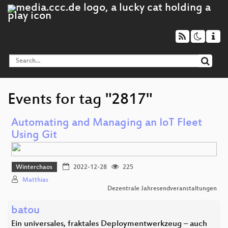
Events for tag "2817"
Automating and Managing an IoT Fleet
Using Git
Winterchaos
2022-12-28
225
Matthias
Dezentrale Jahresendveranstaltungen
batou
Ein universales, fraktales Deploymentwerkzeug – auch