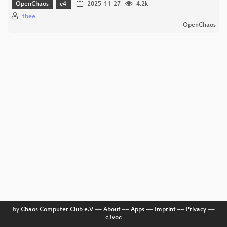
OpenChaos
c4
2025-11-27
4.2k
thee
OpenChaos
by
Chaos Computer Club e.V
––
About
––
Apps
––
Imprint
––
Privacy
––
c3voc