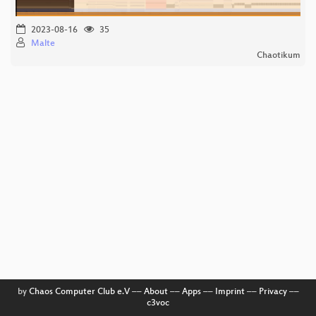
2023-08-16
35
Malte
Chaotikum
by
Chaos Computer Club e.V
––
About
––
Apps
––
Imprint
––
Privacy
––
c3voc