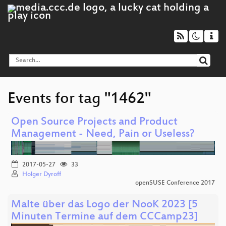
Events for tag "1462"
Open Source Projects and Product
Management - Need, Pain or Useless?
2017-05-27
33
Holger Dyroff
openSUSE Conference 2017
Malte über das Logo der NooK 2023 [5
Minuten Termine auf dem CCCamp23]