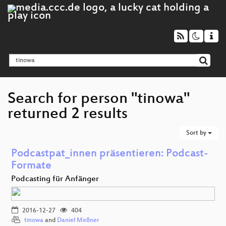
Search for person "tinowa"
returned 2 results
Sort by
Podcastpat_innen präsentieren: Podcast-
Formate
Podcasting für Anfänger
2016-12-27
404
tinowa
and
Daniel Meßner