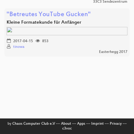
33C3 Sendezentrum
"Betreutes YouTube Gucken"
Kleine Formatekunde für Anfänger
2017-04-15
853
tinowa
Easterhegg 2017
by
Chaos Computer Club e.V
––
About
––
Apps
––
Imprint
––
Privacy
––
c3voc