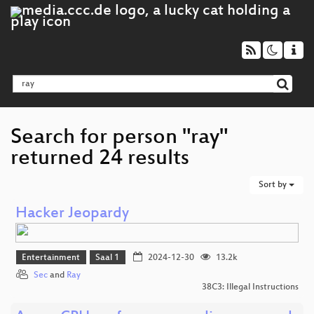
Search for person "ray"
returned 24 results
Sort by
Hacker Jeopardy
Entertainment
Saal 1
2024-12-30
13.2k
Sec
and
Ray
38C3: Illegal Instructions