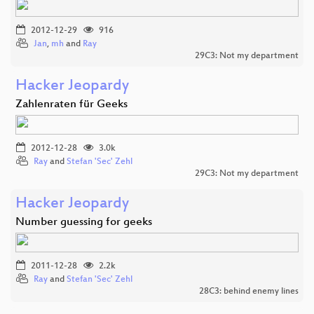
2012-12-29
916
Jan
,
mh
and
Ray
29C3: Not my department
Hacker Jeopardy
Zahlenraten für Geeks
2012-12-28
3.0k
Ray
and
Stefan 'Sec' Zehl
29C3: Not my department
Hacker Jeopardy
Number guessing for geeks
2011-12-28
2.2k
Ray
and
Stefan 'Sec' Zehl
28C3: behind enemy lines