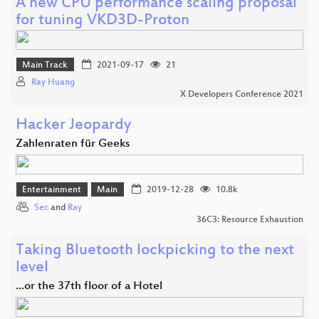
A new CPU performance scaling proposal
for tuning VKD3D-Proton
Main Track
2021-09-17
21
Ray Huang
X Developers Conference 2021
Hacker Jeopardy
Zahlenraten für Geeks
Entertainment
Main
2019-12-28
10.8k
Sec
and
Ray
36C3: Resource Exhaustion
Taking Bluetooth lockpicking to the next
level
...or the 37th floor of a Hotel