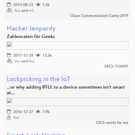
2019-08-23
1.3k
Ray
and
mh
Chaos Communication Camp 2019
Hacker Jeopardy
Zahlenraten für Geeks
2017-12-29
13.5k
Sec
and
Ray
34C3: TUWAT
Lockpicking in the IoT
...or why adding BTLE to a device sometimes isn't smart
at…
2016-12-27
7.9k
Ray
33C3: works for me