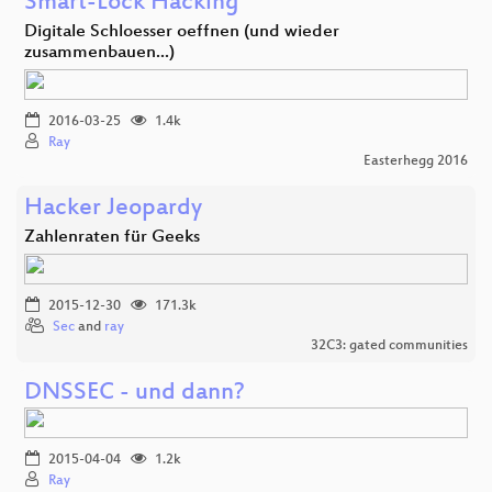
Smart-Lock Hacking
Digitale Schloesser oeffnen (und wieder
zusammenbauen...)
2016-03-25
1.4k
Ray
Easterhegg 2016
Hacker Jeopardy
Zahlenraten für Geeks
2015-12-30
171.3k
Sec
and
ray
32C3: gated communities
DNSSEC - und dann?
2015-04-04
1.2k
Ray