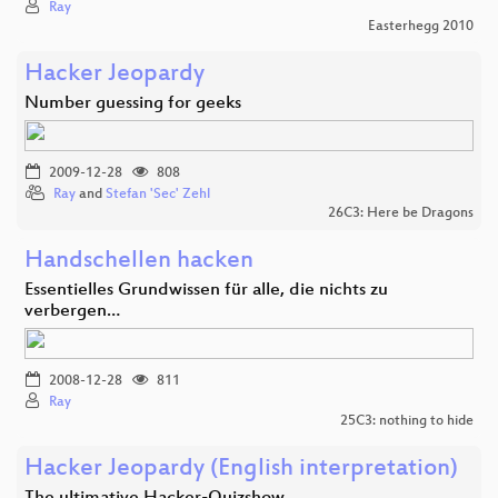
Ray
Easterhegg 2010
Hacker Jeopardy
Number guessing for geeks
2009-12-28
808
Ray
and
Stefan 'Sec' Zehl
26C3: Here be Dragons
Handschellen hacken
Essentielles Grundwissen für alle, die nichts zu
verbergen…
2008-12-28
811
Ray
25C3: nothing to hide
Hacker Jeopardy (English interpretation)