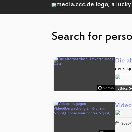
Search for pers
Die a
mv -r 
69 min
Ethics, S
Video
2020-