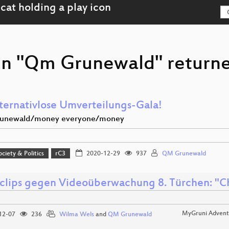
on "Qm Grunewald" returne
lternativlose Umverteilungs-Gala!
grunewald/money everyone/money
ociety & Politics
rC3
2020-12-29
937
QM Grunewald
clips gegen Videoüberwachung 8. Türchen: "Ch
MyGruni Advent
12-07
236
Wilma Wels
and
QM Grunewald