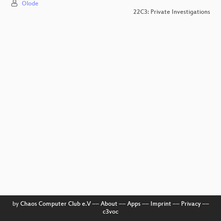
Olode
22C3: Private Investigations
by
Chaos Computer Club e.V
––
About
––
Apps
––
Imprint
––
Privacy
––
c3voc