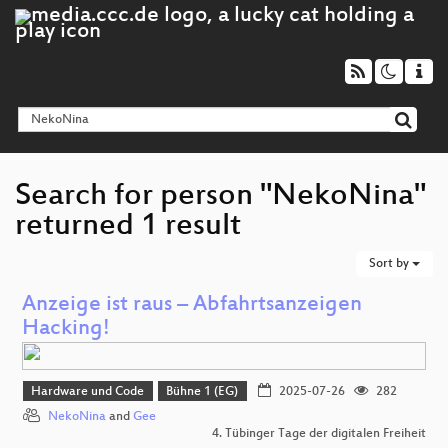
Search for person "NekoNina"
returned 1 result
Sort by
Anzeige ist raus – Abfahrtsanzeigen
Hacking!
Hardware und Code
Bühne 1 (EG)
2025-07-26
282
NekoNina
and
Gee
4. Tübinger Tage der digitalen Freiheit