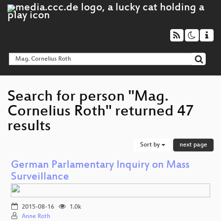
Search for person "Mag.
Cornelius Roth" returned 47
results
Sort by
next page
German Parlamentary Inquiry on Mass
Surveillance
2015-08-16
1.0k
Anne Roth