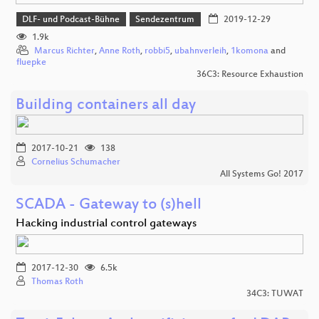
DLF- und Podcast-Bühne
Sendezentrum
2019-12-29
1.9k
Marcus Richter
,
Anne Roth
,
robbi5
,
ubahnverleih
,
1komona
and
fluepke
36C3: Resource Exhaustion
Building containers all day
2017-10-21
138
Cornelius Schumacher
All Systems Go! 2017
SCADA - Gateway to (s)hell
Hacking industrial control gateways
2017-12-30
6.5k
Thomas Roth
34C3: TUWAT