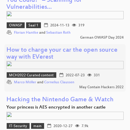
You Could?” – Scanning for
Vulnerabilities…
OWASP
Saal 1
2024-11-13
319
Florian Hantke
and
Sebastian Roth
German OWASP Day 2024
How to charge your car the open source
way with EVerest
MCH2022 Curated content
2022-07-23
331
Marco Möller
and
Cornelius Claussen
May Contain Hackers 2022
Hacking the Nintendo Game & Watch
Your princess is AES encrypted in another castle
IT-Security
main
2020-12-27
7.9k