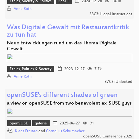
Ethics, Society & Politics
Saal 1
2024-12-28
10.1k
Anne Roth
38C3: Illegal Instructions
Was Digitale Gewalt mit Restaurantkritik
zu tun hat
Neue Entwicklungen rund um das Thema Digitale
Gewalt
Ethics, Politics & Society
2023-12-27
7.7k
Anne Roth
37C3: Unlocked
openSUSE's different shades of green
a view on openSUSE from two benevolent ex-SUSE guys
openSUSE
galerie
2025-06-27
91
Klaas Freitag
and
Cornelius Schumacher
openSUSE Conference 2025