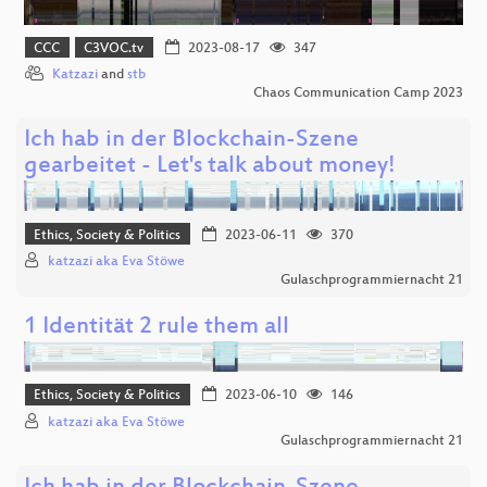
CCC
C3VOC.tv
2023-08-17
347
Katzazi
and
stb
Chaos Communication Camp 2023
Ich hab in der Blockchain-Szene
gearbeitet - Let's talk about money!
Ethics, Society & Politics
2023-06-11
370
katzazi aka Eva Stöwe
Gulaschprogrammiernacht 21
1 Identität 2 rule them all
Ethics, Society & Politics
2023-06-10
146
katzazi aka Eva Stöwe
Gulaschprogrammiernacht 21