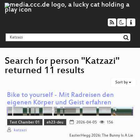
Search for person "Katzazi"
returned 11 results
Sort by
Bike to yourself - Mit Radreisen den
eigenen Körper und Geist erfahren
Test Chamber 01
eh23-deu
2026-04-05
156
katzazi
EasterHegg 2026: The Bunny Is A Lie