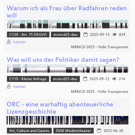
Warum ich als Frau über Radfahren reden
will
C120 - Art. 15 DSGVO
mrmcd25-deu
2025-09-13
829
katzazi
MRMCD 2025 - Volle Transparenz
Was will uns der Politiker damit sagen?
C110 - Kleine Anfrage
mrmcd25-deu
2025-09-12
214
katzazi
MRMCD 2025 - Volle Transparenz
ORC - eine warhaftig abenteuerliche
Lizenzgeschichte
Art, Culture and Games
ZKM Medientheater
2025-06-20