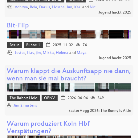
Adhitya
,
Bela
,
Darius
,
Hossna
,
Jim
,
Karl
and
Nic
Jugend hackt 2025
Bit-Flip
Berlin
Bühne 1
2025-11-02
74
Justus
,
Ilias
,
jim
,
Mikka
,
Helena
and
Maya
Jugend hackt 2025
Warum klappt die Auskunftsapp nie dann,
wenn man sie mal braucht?
The Rabbit Hole
ÖPNV
2026-04-04
349
Jim 2martens
EasterHegg 2026: The Bunny Is A Lie
Warum produziert Köln Hbf
Verspätungen?