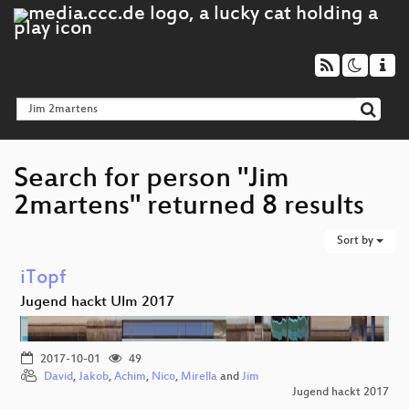
Search for person "Jim
2martens" returned 8 results
Sort by
iTopf
Jugend hackt Ulm 2017
2017-10-01
49
David
,
Jakob
,
Achim
,
Nico
,
Mirella
and
Jim
Jugend hackt 2017