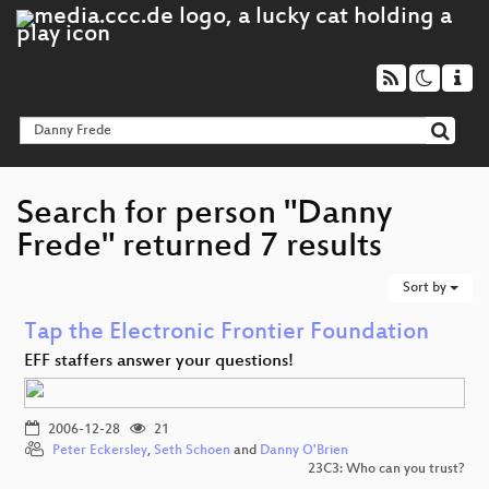
Search for person "Danny
Frede" returned 7 results
Sort by
Tap the Electronic Frontier Foundation
EFF staffers answer your questions!
2006-12-28
21
Peter Eckersley
,
Seth Schoen
and
Danny O'Brien
23C3: Who can you trust?