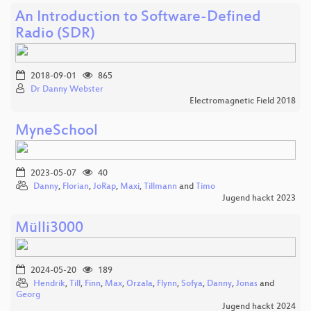
An Introduction to Software-Defined
Radio (SDR)
2018-09-01
865
Dr Danny Webster
Electromagnetic Field 2018
MyneSchool
2023-05-07
40
Danny
,
Florian
,
JoRap
,
Maxi
,
Tillmann
and
Timo
Jugend hackt 2023
Mülli3000
2024-05-20
189
Hendrik
,
Till
,
Finn
,
Max
,
Orzala
,
Flynn
,
Sofya
,
Danny
,
Jonas
and
Georg
Jugend hackt 2024