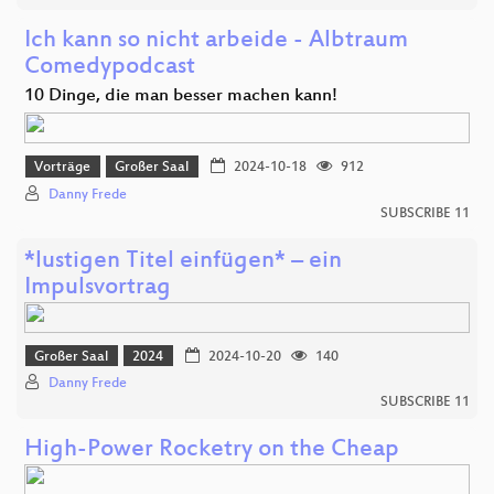
Ich kann so nicht arbeide - Albtraum
Comedypodcast
10 Dinge, die man besser machen kann!
Vorträge
Großer Saal
2024-10-18
912
Danny Frede
SUBSCRIBE 11
*lustigen Titel einfügen* – ein
Impulsvortrag
Großer Saal
2024
2024-10-20
140
Danny Frede
SUBSCRIBE 11
High-Power Rocketry on the Cheap