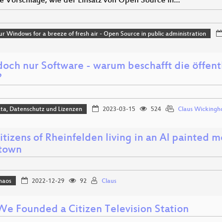
e Vorschläge, wie der Einsatz von Open Source in…
r Windows for a breeze of fresh air - Open Source in public administration
t doch nur Software - warum beschafft die öffen
?
ta, Datenschutz und Lizenzen
2023-03-15
524
Claus Wickingho
itizens of Rheinfelden living in an AI painted m
town
haos
2022-12-29
92
Claus
e Founded a Citizen Television Station