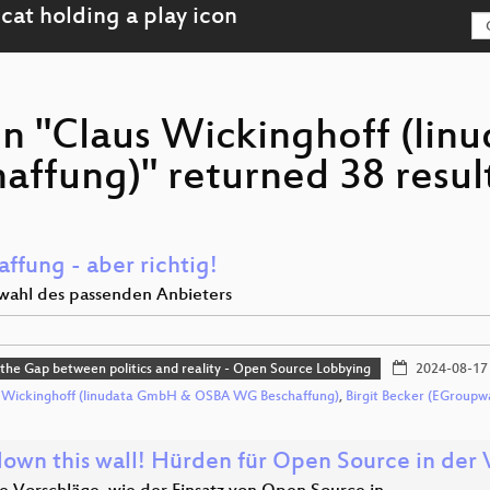
on "Claus Wickinghoff (li
fung)" returned 38 resul
ffung - aber richtig!
wahl des passenden Anbieters
 the Gap between politics and reality - Open Source Lobbying
2024-08-17
 Wickinghoff (linudata GmbH & OSBA WG Beschaffung)
,
Birgit Becker (EGrou
down this wall! Hürden für Open Source in der