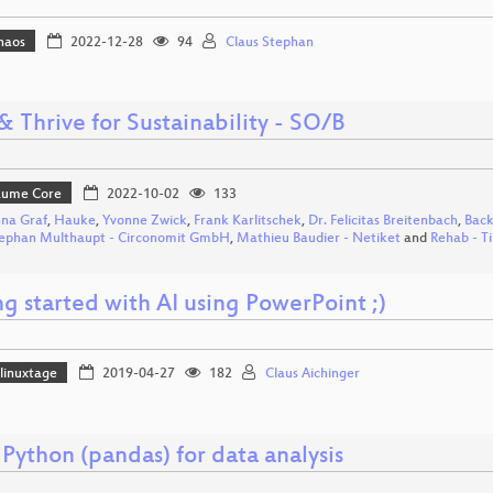
haos
2022-12-28
94
Claus Stephan
& Thrive for Sustainability - SO/B
Bäume Core
2022-10-02
133
na Graf
,
Hauke
,
Yvonne Zwick
,
Frank Karlitschek
,
Dr. Felicitas Breitenbach
,
Back
ephan Multhaupt - Circonomit GmbH
,
Mathieu Baudier - Netiket
and
Rehab - T
g started with AI using PowerPoint ;)
linuxtage
2019-04-27
182
Claus Aichinger
Python (pandas) for data analysis