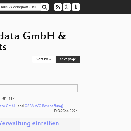
nudata GmbH &
ts
Sort by
next page
167
pware GmbH
and
OSBA WG Beschaffung)
FrOSCon 2024
 Verwaltung einreißen