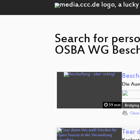
Search for pers
OSBA WG Beschaf
Bescha
Die Aus
59 min
Bridging
Claus
Tear 