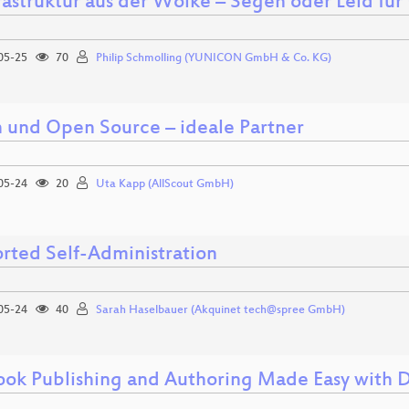
frastruktur aus der Wolke – Segen oder Leid f
05-25
70
Philip Schmolling (YUNICON GmbH & Co. KG)
 und Open Source – ideale Partner
05-24
20
Uta Kapp (AllScout GmbH)
rted Self-Administration
05-24
40
Sarah Haselbauer (Akquinet tech@spree GmbH)
ok Publishing and Authoring Made Easy with 