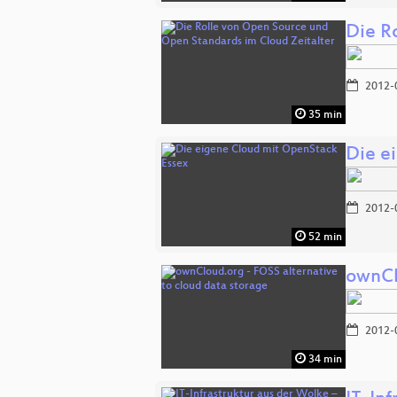
Die R
2012-
35 min
Die e
2012-
52 min
ownCl
2012-
34 min