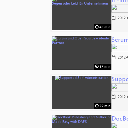
IT-In
2012-
43 min
Scrum
2012-
37 min
Suppo
2012-
29 min
DocBo