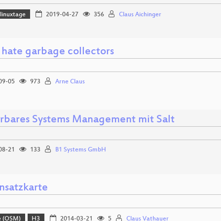
linuxtage
2019-04-27
356
Claus Aichinger
 hate garbage collectors
09-05
973
Arne Claus
erbares Systems Management mit Salt
08-21
133
B1 Systems GmbH
insatzkarte
e (OSM)
H3
2014-03-21
5
Claus Vathauer