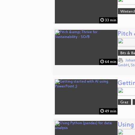
Winterc
33 min
Pitch 
Bits & 
Johan
64 min
GmbH
,
St
Gettin
Graz
49 min
Using 