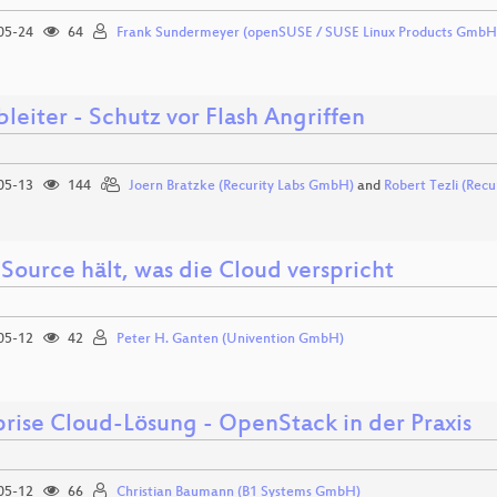
05-24
64
Frank Sundermeyer (openSUSE / SUSE Linux Products GmbH
bleiter - Schutz vor Flash Angriffen
05-13
144
Joern Bratzke (Recurity Labs GmbH)
and
Robert Tezli (Rec
Source hält, was die Cloud verspricht
05-12
42
Peter H. Ganten (Univention GmbH)
prise Cloud-Lösung - OpenStack in der Praxis
05-12
66
Christian Baumann (B1 Systems GmbH)