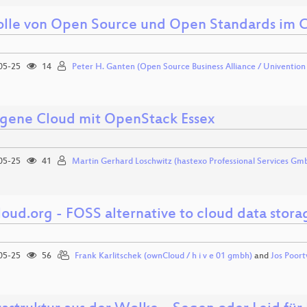
olle von Open Source und Open Standards im C
05-25
14
Peter H. Ganten (Open Source Business Alliance / Univentio
igene Cloud mit OpenStack Essex
05-25
41
Martin Gerhard Loschwitz (hastexo Professional Services Gm
oud.org - FOSS alternative to cloud data stora
05-25
56
Frank Karlitschek (ownCloud / h i v e 01 gmbh)
and
Jos Poort