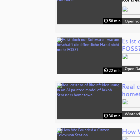
Konkret
58 min
Open you
Es is
FOSS
Open Da
22 min
Real c
home
Winterc
30 min
How W