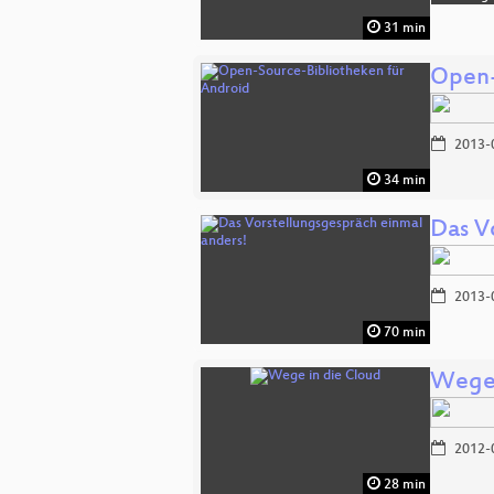
31 min
Open-
2013-
34 min
Das V
2013-
70 min
Wege 
2012-
28 min