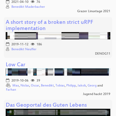
2021-04-10
76
Benedikt Maderbacher
Grazer Linuxtage 2021
A short story of a broken strict uRPF
implementation
2019-11-12
186
Benedikt Neuffer
DENOG11
Low Car
2019-10-06
39
Max
,
Niclas
,
Oscar
,
Benedikt
,
Tobias
,
Philipp
,
Jakob
,
Georg
and
Farhan
Jugend hackt 2019
Das Geoportal des Guten Lebens