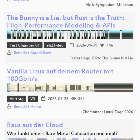
Aktiv Symposium München
The Bunny is a Lie, but Rust is the Truth:
High-Performance Modeling & APIs
Test Chamber 01
eh23-deu
2026-04-04
146
Benedikt Mandelkow
EasterHegg 2026: The Bunny Is A Lie
Vanilla Linux auf deinem Router mit
100Gbit/s
Vortrag
V5
2026-03-28
382
Benedikt Heine
Chemnitzer Linux-Tage 2026
Raus aus der Cloud
Wie funktioniert Bare Metal Colocation nochmal?