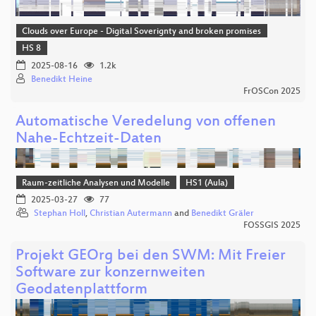
Clouds over Europe - Digital Soverignty and broken promises
HS 8
2025-08-16
1.2k
Benedikt Heine
FrOSCon 2025
Automatische Veredelung von offenen
Nahe-Echtzeit-Daten
Raum-zeitliche Analysen und Modelle
HS1 (Aula)
2025-03-27
77
Stephan Holl
,
Christian Autermann
and
Benedikt Gräler
FOSSGIS 2025
Projekt GEOrg bei den SWM: Mit Freier
Software zur konzernweiten
Geodatenplattform