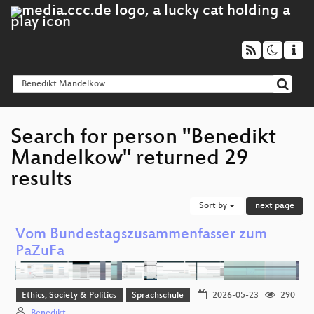
Search for person "Benedikt
Mandelkow" returned 29
results
Sort by
next page
Vom Bundestagszusammenfasser zum
PaZuFa
Ethics, Society & Politics
Sprachschule
2026-05-23
290
Benedikt