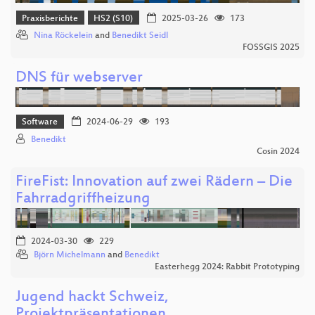
Praxisberichte
HS2 (S10)
2025-03-26
173
Nina Röckelein
and
Benedikt Seidl
FOSSGIS 2025
DNS für webserver
Software
2024-06-29
193
Benedikt
Cosin 2024
FireFist: Innovation auf zwei Rädern – Die
Fahrradgriffheizung
2024-03-30
229
Björn Michelmann
and
Benedikt
Easterhegg 2024: Rabbit Prototyping
Jugend hackt Schweiz,
Projektpräsentationen