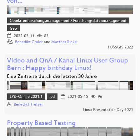
von…
Geodatenforschungsmanagement / Forschungsdatenmanagement
Geo
2022-03-11
83
Benedikt Gräler
and
Matthes Rieke
FOSSGIS 2022
Video and QnA / Kanal Linux User Group
Bern : Happy birthday Linux!
Eine Zeitreise durch die letzten 30 Jahre
LPD-Online 2021.1
lpd
2021-05-15
96
Benedikt Trefzer
Linux Presentation Day 2021
Property Based Testing