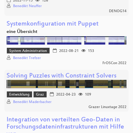
2022-11-15
126
Benedikt Neuffer
DENOG14
Systemkonfiguration mit Puppet
eine Übersicht
System Administration
2022-08-21
153
Benedikt Trefzer
FrOSCon 2022
Solving Puzzles with Constraint Solvers
Entwicklung
Graz
2022-04-23
109
Benedikt Maderbacher
Grazer Linuxtage 2022
Integration von verteilten Geo-Daten in
Forschungsdateninfrastrukturen mit Hilfe