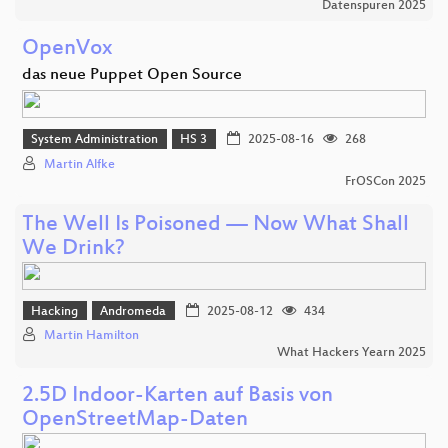
Datenspuren 2025
OpenVox
das neue Puppet Open Source
System Administration
HS 3
2025-08-16
268
Martin Alfke
FrOSCon 2025
The Well Is Poisoned — Now What Shall
We Drink?
Hacking
Andromeda
2025-08-12
434
Martin Hamilton
What Hackers Yearn 2025
2.5D Indoor-Karten auf Basis von
OpenStreetMap-Daten