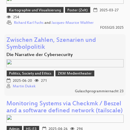
Kartographie und Visualisierung
Poster (Zelt)
2025-03-27
254
Richard Karl Fuchs
and
Jacques-Maurice Walther
FOSSGIS 2025
Zwischen Zahlen, Szenarien und
Symbolpolitik
Die Narrative der Cybersecurity
Politics, Society and Ethics
ZKM Medientheater
2025-06-20
271
Martin Dukek
Gulaschprogrammiernacht 23
Monitoring Systems via Checkmk / Beszel
and a software defined network (tailscale)
Admin
HS i13
2025-04-26
294