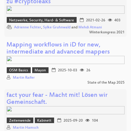
zu #cryptoleaks
Netzwerke, Security, Hard- & Software
2021-02-26
403
Adrienne Fichter
,
Sylke Gruhnwald
and
Mehdi Atmani
Winterkongress 2021
Mapping workflows in iD for new,
intermediate and advanced mappers
OSM Basics
Mayon
2025-10-03
26
Martin Raifer
State of the Map 2025
fact your fear - Macht mit! Lösen wir
Gemeinschaft.
Zeitenwende
Kabinett
2025-09-20
104
Martin Hamsch