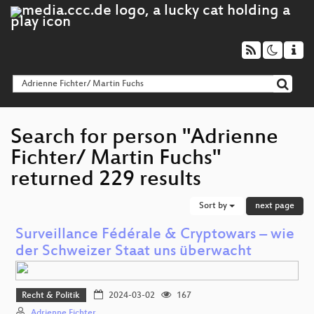
Search for person "Adrienne
Fichter/ Martin Fuchs"
returned 229 results
Sort by
next page
Surveillance Fédérale & Cryptowars – wie
der Schweizer Staat uns überwacht
Recht & Politik
2024-03-02
167
Adrienne Fichter